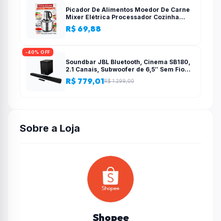
Picador De Alimentos Moedor De Carne
Mixer Elétrica Processador Cozinha
Casa Alho – 110v-220v
R$ 69,88
-40% OFF
Soundbar JBL Bluetooth, Cinema SB180,
2.1 Canais, Subwoofer de 6,5″ Sem Fio
110W RMS
R$ 779,01
R$ 1.299,00
Sobre a Loja
Shopee