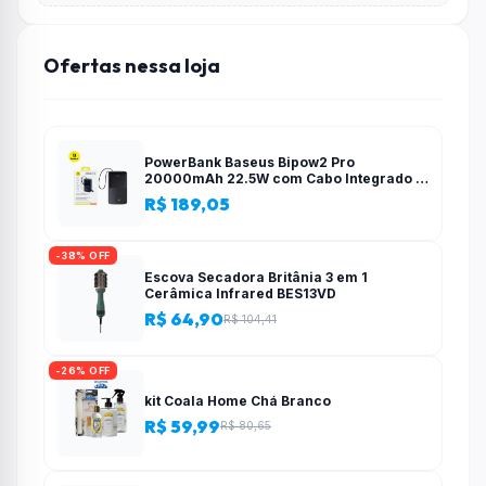
Ofertas nessa loja
PowerBank Baseus Bipow2 Pro
20000mAh 22.5W com Cabo Integrado e
Display Digital EnerFill FC51
R$ 189,05
-38% OFF
Escova Secadora Britânia 3 em 1
Cerâmica Infrared BES13VD
R$ 64,90
R$ 104,41
-26% OFF
kit Coala Home Chá Branco
R$ 59,99
R$ 80,65