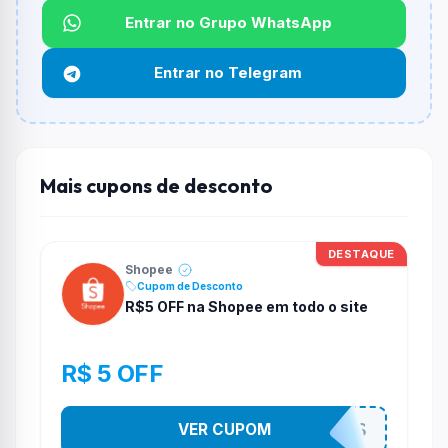
Entrar no Grupo WhatsApp
Qual é o desconto máximo?
Não informado ou sem limite.
Entrar no Telegram
Funciona em qualquer produto?
Não necessariamente. Depende de itens participantes
e alguns vendedores ou produtos especificos podem
não aceitar cupons.
Mais cupons de desconto
DESTAQUE
Shopee
Cupom de Desconto
R$5 OFF na Shopee em todo o site
R$ 5 OFF
VER CUPOM
4CH4D1NH0S