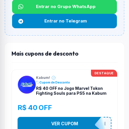
Qual é o desconto máximo?
Entrar no Grupo WhatsApp
Não informado ou sem limite.
Entrar no Telegram
Funciona em qualquer produto?
Não necessariamente. Depende de itens participantes
e alguns vendedores ou produtos especificos podem
não aceitar cupons.
Mais cupons de desconto
DESTAQUE
Kabum!
Cupom de Desconto
R$ 40 OFF no Jogo Marvel Tokon
Fighting Souls para PS5 na Kabum
R$ 40 OFF
VER CUPOM
MARVELTOKON