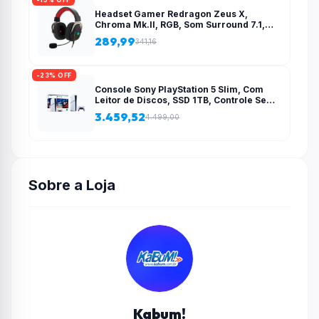
Headset Gamer Redragon Zeus X,
Chroma Mk.II, RGB, Som Surround 7.1,
Drivers 53mm, USB, Preto e Vermelho –
289,99
341,16
H510-RGB
-23% OFF
Console Sony PlayStation 5 Slim, Com
Leitor de Discos, SSD 1TB, Controle Sem
Fio DualSense + 2 Jogos – 1000038858
3.459,52
4.499,00
Sobre a Loja
Kabum!