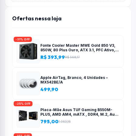
Ofertas nessa loja
-31% OFF
Fonte Cooler Master MWE Gold 850 V3,
850W, 80 Plus Ouro, ATX 3.1, PFC Ativo,
Preto – MPE-8506-ACAG-BBR
R$ 393,99
R$ 568,17
Apple AirTag, Branco, 4 Unidades –
MX542BE/A
499,90
-25% OFF
Placa-Mãe Asus TUF Gaming B550M-
PLUS, AMD AM4, mATX , DDR4, M.2, Aura
para fita RGB – 90MB14A0-C1BAY0
795,00
1.063,16
-15% OFF