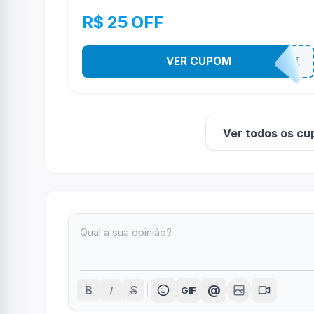
R$ 25 OFF
VER CUPOM
8DO8MELI
Ver todos os cu
I
@
B
S
GIF