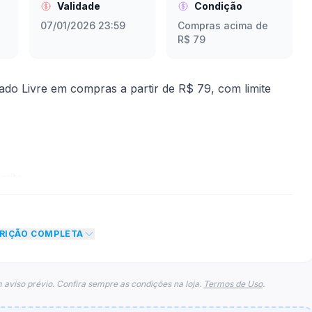
Validade
Condição
07/01/2026 23:59
Compras acima de
R$ 79
o Livre em compras a partir de R$ 79, com limite
mite
 desconto de 20% no total do carrinho, não foram
CRIÇÃO COMPLETA
eto máximo para esse cupom.
 aviso prévio. Confira sempre as condições na loja.
Termos de Uso
.