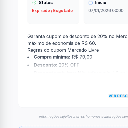
Status
Início
Expirado / Esgotado
07/01/2026 00:00
Garanta cupom de desconto de 20% no Mercad
máximo de economia de R$ 60.
Regras do cupom Mercado Livre
Compra mínima:
R$ 79,00
Desconto:
20% OFF
Desconto máximo:
Não informado / Sem li
Vencimento:
Válido até 07/01/2026
Na prática, a empresa
Mercado Livre
dará um
VER DES
econtradas informações sobre restrição de t
FAQ – Cupom Mercado Livre
Qual é o código de desconto?
Informações sujeitas a erros humanos e alterações sem
O código é
MELIPOWER
.