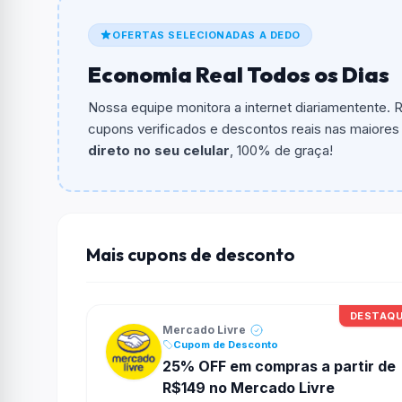
De quanto é o desconto?
OFERTAS SELECIONADAS A DEDO
O cupom dá
20% OFF
em compras.
Economia Real Todos os Dias
Qual é o valor minimo de compra?
O valor minimo de compra é R$ 79,00.
Nossa equipe monitora a internet diariamentente.
cupons verificados e descontos reais nas maiores l
Qual é o desconto máximo?
direto no seu celular
, 100% de graça!
Não informado ou sem limite.
Funciona em qualquer produto?
Não necessariamente. Depende de itens partic
podem não aceitar cupons.
Mais cupons de desconto
DESTAQ
Mercado Livre
Cupom de Desconto
25% OFF em compras a partir de
R$149 no Mercado Livre