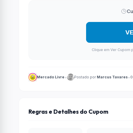
Cu
V
Clique em Ver Cupom par
•
•
Mercado Livre
Postado por
Marcus Tavares
0
Regras e Detalhes do Cupom