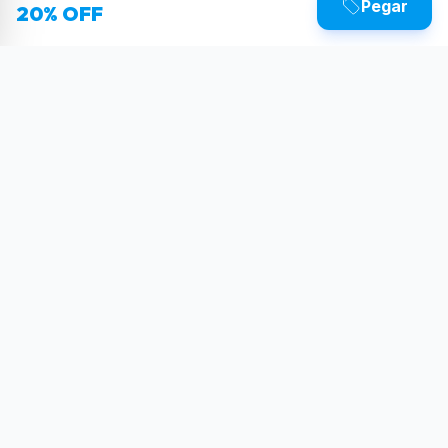
Pegar
20% OFF
Sua dose diária de poder tecnológico.
Reviews, tutoriais e as últimas novidades do
mundo Tech.
SIGA-NOS