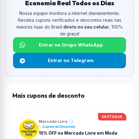
Economia Real Todos os Dias
O código é
T3RC4C4S4
.
Nossa equipe monitora a internet diariamentente.
De quanto é o desconto?
Receba cupons verificados e descontos reais nas
O cupom dá
20% OFF
em compras.
maiores lojas do Brasil
direto no seu celular
, 100%
de graça!
Qual é o valor minimo de compra?
O valor minimo de compra é R$ 29,00.
Entrar no Grupo WhatsApp
Qual é o desconto máximo?
Entrar no Telegram
Até
R$ 40,00
por compra.
Funciona em qualquer produto?
Não necessariamente. Depende de itens participantes
e alguns vendedores ou produtos especificos podem
Mais cupons de desconto
não aceitar cupons.
DESTAQUE
Mercado Livre
Cupom de Desconto
15% OFF no Mercado Livre em Moda