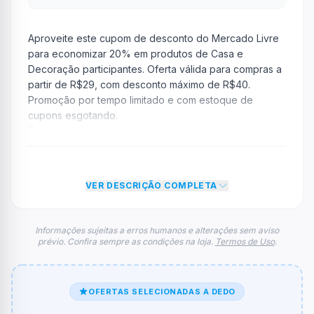
Aproveite este cupom de desconto do Mercado Livre
para economizar 20% em produtos de Casa e
Decoração participantes. Oferta válida para compras a
partir de R$29, com desconto máximo de R$40.
Promoção por tempo limitado e com estoque de
cupons esgotando.
Regras do cupom Mercado Livre
Compra mínima:
R$ 29,00
Desconto:
20% OFF
Desconto máximo:
R$ 40,00 por pedido
VER DESCRIÇÃO COMPLETA
Vencimento:
Válido até 16/06/2026
Na prática, a empresa
Mercado Livre
dará um
Informações sujeitas a erros humanos e alterações sem aviso
prévio. Confira sempre as condições na loja.
Termos de Uso
.
desconto de 20% no valor total do carrinho até atingir
o teto de R$ 40,00. Depois disso, o limite de desconto
não aumenta, mesmo em grandes compras.
FAQ – Cupom Mercado Livre
OFERTAS SELECIONADAS A DEDO
Qual é o código de desconto?