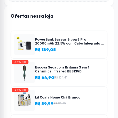
Ofertas nessa loja
PowerBank Baseus Bipow2 Pro
20000mAh 22.5W com Cabo Integrado e
Display Digital EnerFill FC51
R$ 189,05
-38% OFF
Escova Secadora Britânia 3 em 1
Cerâmica Infrared BES13VD
R$ 64,90
R$ 104,41
-26% OFF
kit Coala Home Chá Branco
R$ 59,99
R$ 80,65