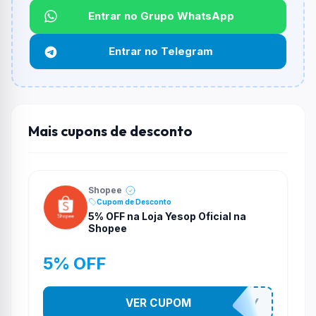
Entrar no Grupo WhatsApp
Qual é o desconto máximo?
Não informado ou sem limite.
Entrar no Telegram
Funciona em qualquer produto?
Não necessariamente. Depende de itens participantes
e alguns vendedores ou produtos especificos podem
não aceitar cupons.
Mais cupons de desconto
Shopee
Cupom de Desconto
5% OFF na Loja Yesop Oficial na
Shopee
5% OFF
VER CUPOM
YESO274Y