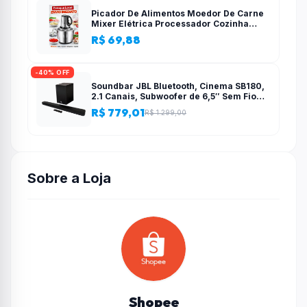
Picador De Alimentos Moedor De Carne
Mixer Elétrica Processador Cozinha
Casa Alho – 110v-220v
R$ 69,88
-40% OFF
Soundbar JBL Bluetooth, Cinema SB180,
2.1 Canais, Subwoofer de 6,5″ Sem Fio
110W RMS
R$ 779,01
R$ 1.299,00
Sobre a Loja
Shopee