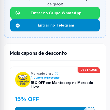
O valor minimo de compra é R$ 29,00.
de graça!
Qual é o desconto máximo?
Entrar no Grupo WhatsApp
Não informado ou sem limite.
Entrar no Telegram
Funciona em qualquer produto?
Não necessariamente. Depende de itens participantes
e alguns vendedores ou produtos especificos podem
não aceitar cupons.
Mais cupons de desconto
DESTAQUE
Mercado Livre
Cupom de Desconto
15% OFF em Mantecorp no Mercado
Livre
15% OFF