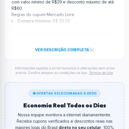
com valor mínimo de R$29 e desconto máximo de até
R$60.
Regras do cupom Mercado Livre
Compra mínima:
R$ 29,00
Desconto:
18% OFF
Desconto máximo:
Não informado / Sem limite
Vencimento:
Válido até 02/02/2026
VER DESCRIÇÃO COMPLETA
Na prática, a empresa
Mercado Livre
dará um
desconto de 18% no total do carrinho, não foram
econtradas informações sobre restrição de teto
Informações sujeitas a erros humanos e alterações sem aviso
prévio. Confira sempre as condições na loja.
Termos de Uso
.
máximo para esse cupom.
FAQ – Cupom Mercado Livre
Qual é o código de desconto?
O código é
B3L3Z4M3L1
.
OFERTAS SELECIONADAS A DEDO
Economia Real Todos os Dias
De quanto é o desconto?
O cupom dá
18% OFF
em compras.
Nossa equipe monitora a internet diariamentente.
Receba cupons verificados e descontos reais nas
Qual é o valor minimo de compra?
maiores lojas do Brasil
direto no seu celular
, 100%