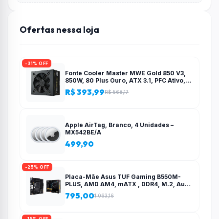
Ofertas nessa loja
-31% OFF
Fonte Cooler Master MWE Gold 850 V3,
850W, 80 Plus Ouro, ATX 3.1, PFC Ativo,
Preto – MPE-8506-ACAG-BBR
R$ 393,99
R$ 568,17
Apple AirTag, Branco, 4 Unidades –
MX542BE/A
499,90
-25% OFF
Placa-Mãe Asus TUF Gaming B550M-
PLUS, AMD AM4, mATX , DDR4, M.2, Aura
para fita RGB – 90MB14A0-C1BAY0
795,00
1.063,16
-15% OFF