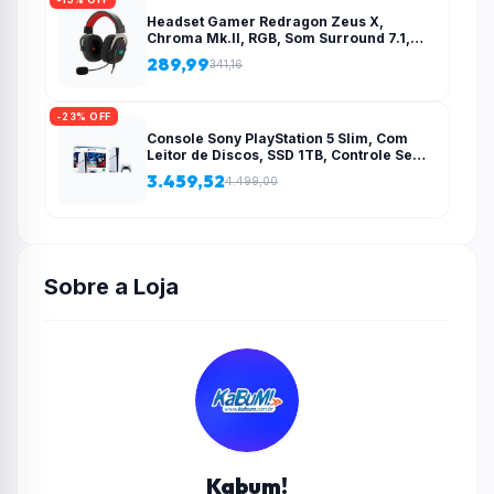
Headset Gamer Redragon Zeus X,
Chroma Mk.II, RGB, Som Surround 7.1,
Drivers 53mm, USB, Preto e Vermelho –
289,99
341,16
H510-RGB
-23% OFF
Console Sony PlayStation 5 Slim, Com
Leitor de Discos, SSD 1TB, Controle Sem
Fio DualSense + 2 Jogos – 1000038858
3.459,52
4.499,00
Sobre a Loja
Kabum!