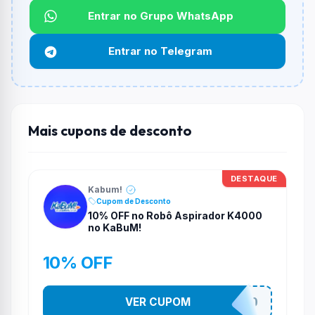
Qual é o desconto máximo?
Entrar no Grupo WhatsApp
Não informado ou sem limite.
Entrar no Telegram
Funciona em qualquer produto?
Não necessariamente. Depende de itens participantes
e alguns vendedores ou produtos especificos podem
não aceitar cupons.
Mais cupons de desconto
DESTAQUE
Kabum!
Cupom de Desconto
10% OFF no Robô Aspirador K4000
no KaBuM!
10% OFF
VER CUPOM
VEMDEROBO