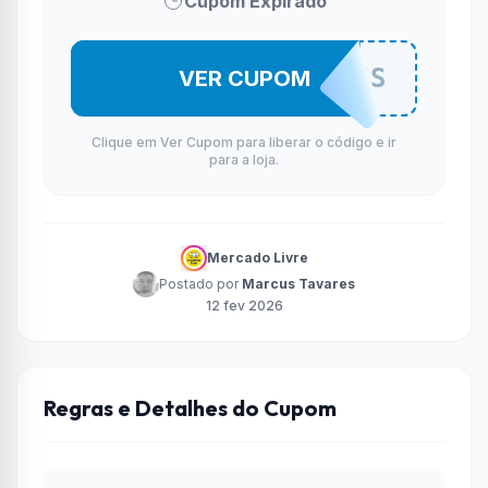
Cupom Expirado
15NOTEBOOKS
VER CUPOM
Clique em Ver Cupom para liberar o código e ir
para a loja.
Mercado Livre
Postado por
Marcus Tavares
12 fev 2026
Regras e Detalhes do Cupom