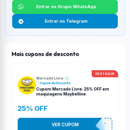
Entrar no Grupo WhatsApp
Qual é o desconto máximo?
Não informado ou sem limite.
Entrar no Telegram
Funciona em qualquer produto?
Não necessariamente. Depende de itens participantes
e alguns vendedores ou produtos especificos podem
não aceitar cupons.
Mais cupons de desconto
DESTAQUE
Mercado Livre
Cupom de Desconto
Cupom Mercado Livre: 25% OFF em
maquiagens Maybelline
25% OFF
VER CUPOM
MAYBELLINEMELI