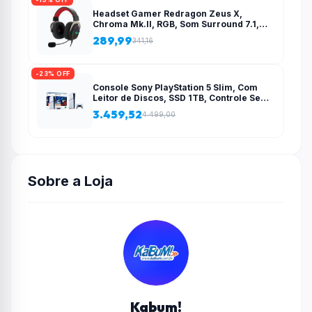
Headset Gamer Redragon Zeus X,
Chroma Mk.II, RGB, Som Surround 7.1,
Drivers 53mm, USB, Preto e Vermelho –
289,99
341,16
H510-RGB
-23% OFF
Console Sony PlayStation 5 Slim, Com
Leitor de Discos, SSD 1TB, Controle Sem
Fio DualSense + 2 Jogos – 1000038858
3.459,52
4.499,00
Sobre a Loja
Kabum!