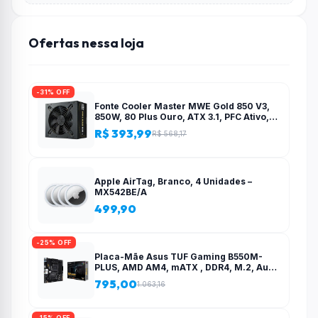
Ofertas nessa loja
-31% OFF
Fonte Cooler Master MWE Gold 850 V3,
850W, 80 Plus Ouro, ATX 3.1, PFC Ativo,
Preto – MPE-8506-ACAG-BBR
R$ 393,99
R$ 568,17
Apple AirTag, Branco, 4 Unidades –
MX542BE/A
499,90
-25% OFF
Placa-Mãe Asus TUF Gaming B550M-
PLUS, AMD AM4, mATX , DDR4, M.2, Aura
para fita RGB – 90MB14A0-C1BAY0
795,00
1.063,16
-15% OFF