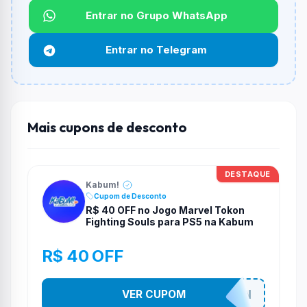
Não informado ou sem limite.
Entrar no Grupo WhatsApp
Funciona em qualquer produto?
Entrar no Telegram
Não necessariamente. Depende de itens participantes
e alguns vendedores ou produtos especificos podem
não aceitar cupons.
Mais cupons de desconto
DESTAQUE
Kabum!
Cupom de Desconto
R$ 40 OFF no Jogo Marvel Tokon
Fighting Souls para PS5 na Kabum
R$ 40 OFF
VER CUPOM
MARVELTOKON