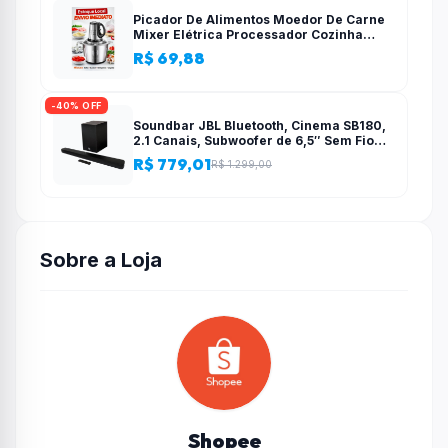
Picador De Alimentos Moedor De Carne
Mixer Elétrica Processador Cozinha
Casa Alho – 110v-220v
R$ 69,88
-40% OFF
Soundbar JBL Bluetooth, Cinema SB180,
2.1 Canais, Subwoofer de 6,5″ Sem Fio
110W RMS
R$ 779,01
R$ 1.299,00
Sobre a Loja
Shopee