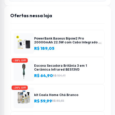
Ofertas nessa loja
PowerBank Baseus Bipow2 Pro
20000mAh 22.5W com Cabo Integrado e
Display Digital EnerFill FC51
R$ 189,05
-38% OFF
Escova Secadora Britânia 3 em 1
Cerâmica Infrared BES13VD
R$ 64,90
R$ 104,41
-26% OFF
kit Coala Home Chá Branco
R$ 59,99
R$ 80,65