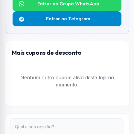
Qual é o desconto máximo?
Entrar no Grupo WhatsApp
Não informado ou sem limite.
Entrar no Telegram
Funciona em qualquer produto?
Não necessariamente. Depende de itens participantes
e alguns vendedores ou produtos especificos podem
não aceitar cupons.
Mais cupons de desconto
Nenhum outro cupom ativo desta loja no
momento.