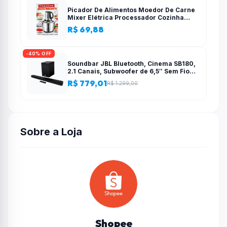
Picador De Alimentos Moedor De Carne
Mixer Elétrica Processador Cozinha
Casa Alho – 110v-220v
R$ 69,88
-40% OFF
Soundbar JBL Bluetooth, Cinema SB180,
2.1 Canais, Subwoofer de 6,5″ Sem Fio
110W RMS
R$ 779,01
R$ 1.299,00
Sobre a Loja
Shopee