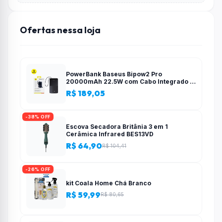
Ofertas nessa loja
PowerBank Baseus Bipow2 Pro
20000mAh 22.5W com Cabo Integrado e
Display Digital EnerFill FC51
R$ 189,05
-38% OFF
Escova Secadora Britânia 3 em 1
Cerâmica Infrared BES13VD
R$ 64,90
R$ 104,41
-26% OFF
kit Coala Home Chá Branco
R$ 59,99
R$ 80,65