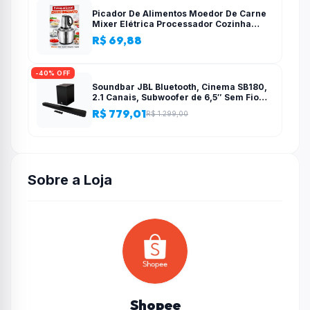
Picador De Alimentos Moedor De Carne
Mixer Elétrica Processador Cozinha
Casa Alho – 110v-220v
R$ 69,88
-40% OFF
Soundbar JBL Bluetooth, Cinema SB180,
2.1 Canais, Subwoofer de 6,5″ Sem Fio
110W RMS
R$ 779,01
R$ 1.299,00
Sobre a Loja
Shopee