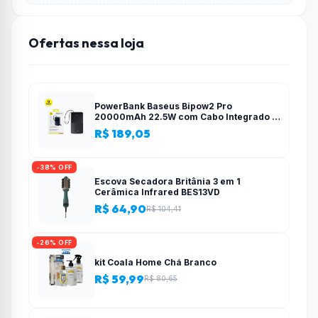
Ofertas nessa loja
PowerBank Baseus Bipow2 Pro
20000mAh 22.5W com Cabo Integrado e
Display Digital EnerFill FC51
R$ 189,05
-38% OFF
Escova Secadora Britânia 3 em 1
Cerâmica Infrared BES13VD
R$ 64,90
R$ 104,41
-26% OFF
kit Coala Home Chá Branco
R$ 59,99
R$ 80,65