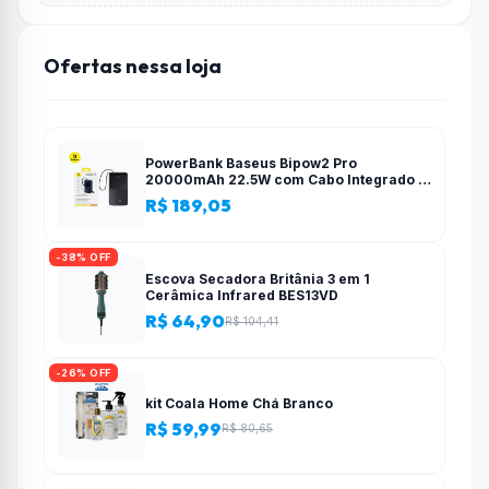
Ofertas nessa loja
PowerBank Baseus Bipow2 Pro
20000mAh 22.5W com Cabo Integrado e
Display Digital EnerFill FC51
R$ 189,05
-38% OFF
Escova Secadora Britânia 3 em 1
Cerâmica Infrared BES13VD
R$ 64,90
R$ 104,41
-26% OFF
kit Coala Home Chá Branco
R$ 59,99
R$ 80,65