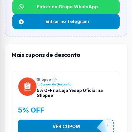
Não informado ou sem limite.
Entrar no Grupo WhatsApp
Funciona em qualquer produto?
Entrar no Telegram
Não necessariamente. Depende de itens participantes
e alguns vendedores ou produtos especificos podem
não aceitar cupons.
Mais cupons de desconto
Shopee
Cupom de Desconto
5% OFF na Loja Yesop Oficial na
Shopee
5% OFF
VER CUPOM
YESO274Y