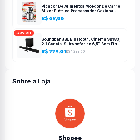
Picador De Alimentos Moedor De Carne
Mixer Elétrica Processador Cozinha
Casa Alho – 110v-220v
R$ 69,88
-40% OFF
Soundbar JBL Bluetooth, Cinema SB180,
2.1 Canais, Subwoofer de 6,5″ Sem Fio
110W RMS
R$ 779,01
R$ 1.299,00
Sobre a Loja
Shopee