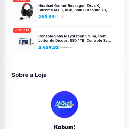
Headset Gamer Redragon Zeus X,
Chroma Mk.II, RGB, Som Surround 7.1,
Drivers 53mm, USB, Preto e Vermelho –
289,99
341,16
H510-RGB
-23% OFF
Console Sony PlayStation 5 Slim, Com
Leitor de Discos, SSD 1TB, Controle Sem
Fio DualSense + 2 Jogos – 1000038858
3.459,52
4.499,00
Sobre a Loja
Kabum!