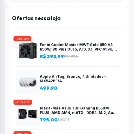
Ofertas nessa loja
-31% OFF
Fonte Cooler Master MWE Gold 850 V3,
850W, 80 Plus Ouro, ATX 3.1, PFC Ativo,
Preto – MPE-8506-ACAG-BBR
R$ 393,99
R$ 568,17
Apple AirTag, Branco, 4 Unidades –
MX542BE/A
499,90
-25% OFF
Placa-Mãe Asus TUF Gaming B550M-
PLUS, AMD AM4, mATX , DDR4, M.2, Aura
para fita RGB – 90MB14A0-C1BAY0
795,00
1.063,16
-15% OFF