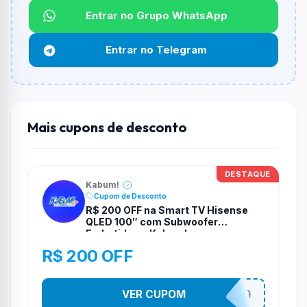
Não informado ou sem limite.
Entrar no Grupo WhatsApp
Funciona em qualquer produto?
Entrar no Telegram
Não necessariamente. Depende de itens participantes
e alguns vendedores ou produtos especificos podem
não aceitar cupons.
Mais cupons de desconto
DESTAQUE
Kabum!
Cupom de Desconto
R$ 200 OFF na Smart TV Hisense
QLED 100″ com Subwoofer
Embutido na Kabum!
R$ 200 OFF
VER CUPOM
TELAO200