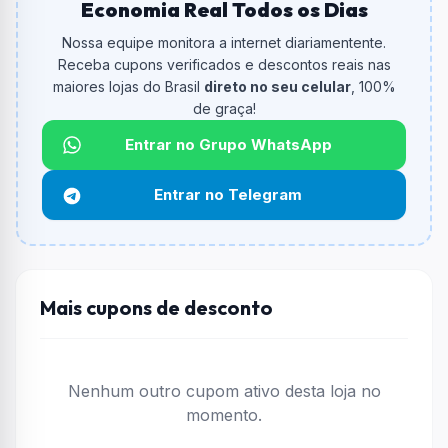
Economia Real Todos os Dias
De quanto é o desconto?
O cupom dá
15% OFF
em compras.
Nossa equipe monitora a internet diariamentente.
Receba cupons verificados e descontos reais nas
Qual é o valor minimo de compra?
maiores lojas do Brasil
direto no seu celular
, 100%
O valor minimo de compra é R$ 79,00.
de graça!
Qual é o desconto máximo?
Entrar no Grupo WhatsApp
Até
R$ 60,00
por compra.
Entrar no Telegram
Funciona em qualquer produto?
Não necessariamente. Depende de itens participantes
e alguns vendedores ou produtos especificos podem
não aceitar cupons.
Mais cupons de desconto
Nenhum outro cupom ativo desta loja no
momento.