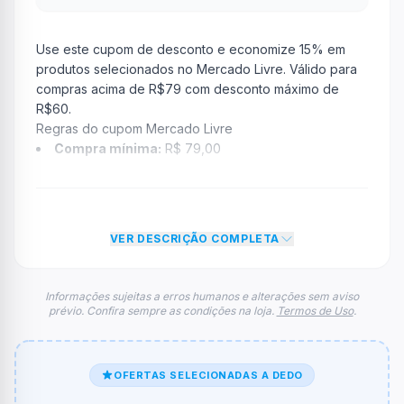
Use este cupom de desconto e economize 15% em
produtos selecionados no Mercado Livre. Válido para
compras acima de R$79 com desconto máximo de
R$60.
Regras do cupom Mercado Livre
Compra mínima:
R$ 79,00
Desconto:
15% OFF
Desconto máximo:
R$ 60,00 por pedido
Vencimento:
Válido até 02/07/2026
VER DESCRIÇÃO COMPLETA
Na prática, a empresa
Mercado Livre
dará um
desconto de 15% no valor total do carrinho até atingir o
teto de R$ 60,00. Depois disso, o limite de desconto
Informações sujeitas a erros humanos e alterações sem aviso
prévio. Confira sempre as condições na loja.
Termos de Uso
.
não aumenta, mesmo em grandes compras.
FAQ – Cupom Mercado Livre
Qual é o código de desconto?
O código é
APROVEITAHOJEML
.
OFERTAS SELECIONADAS A DEDO