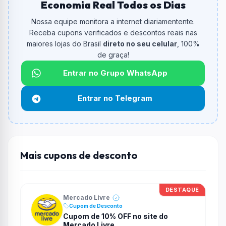
Economia Real Todos os Dias
De quanto é o desconto?
O cupom dá
15% OFF
em compras.
Nossa equipe monitora a internet diariamentente.
Receba cupons verificados e descontos reais nas
Qual é o valor minimo de compra?
maiores lojas do Brasil
direto no seu celular
, 100%
O valor minimo de compra é R$ 79,00.
de graça!
Qual é o desconto máximo?
Entrar no Grupo WhatsApp
Até
R$ 50,00
por compra.
Entrar no Telegram
Funciona em qualquer produto?
Não necessariamente. Depende de itens participantes
e alguns vendedores ou produtos especificos podem
não aceitar cupons.
Mais cupons de desconto
DESTAQUE
Mercado Livre
Cupom de Desconto
Cupom de 10% OFF no site do
Mercado Livre