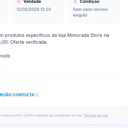
Validade
Condição
12/02/2026 12:20
Sem valor mínimo
exigido
produtos específicos da loja Mimorada Store na
00. Oferta verificada.
rmada
mite
sconto de 15% no total do carrinho, não foram
CRIÇÃO COMPLETA
eto máximo para esse cupom.
 aviso prévio. Confira sempre as condições na loja.
Termos de Uso
.