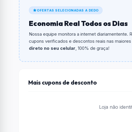
De quanto é o desconto?
OFERTAS SELECIONADAS A DEDO
O cupom dá
15% OFF
em compras.
Economia Real Todos os Dias
Qual é o valor minimo de compra?
O valor minimo de compra é Não exigido ou 
Nossa equipe monitora a internet diariamentente.
cupons verificados e descontos reais nas maiores l
Qual é o desconto máximo?
direto no seu celular
, 100% de graça!
Não informado ou sem limite.
Funciona em qualquer produto?
Não necessariamente. Depende de itens partic
podem não aceitar cupons.
Mais cupons de desconto
Loja não ident