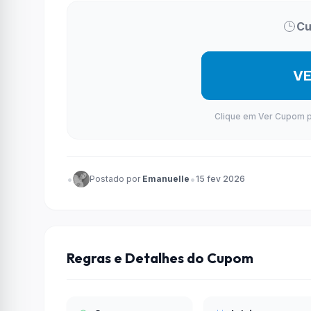
Cu
V
Clique em Ver Cupom par
•
•
Postado por
Emanuelle
15 fev 2026
Regras e Detalhes do Cupom