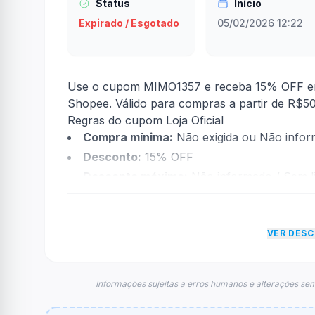
Status
Início
Expirado / Esgotado
05/02/2026 12:22
Use o cupom MIMO1357 e receba 15% OFF em 
Shopee. Válido para compras a partir de R$50,
Regras do cupom Loja Oficial
Compra mínima:
Não exigida ou Não info
Desconto:
15% OFF
Desconto máximo:
Não informado / Sem li
Vencimento:
Válido até 12/02/2026
Na prática, a empresa
Loja Oficial
dará um de
VER DES
econtradas informações sobre restrição de t
FAQ – Cupom Loja Oficial
Qual é o código de desconto?
Informações sujeitas a erros humanos e alterações sem
O código é
MIMO1357
.