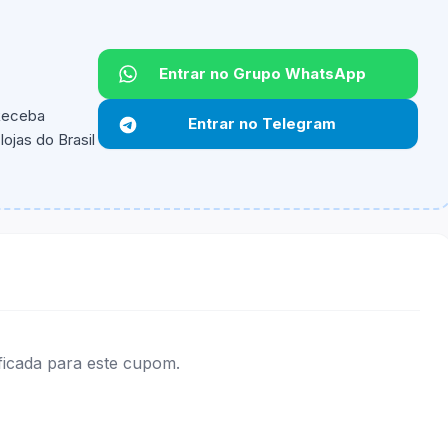
Entrar no Grupo WhatsApp
Não informado.
 Receba
Entrar no Telegram
ojas do Brasil
ipantes e alguns vendedores ou produtos especificos
ificada para este cupom.