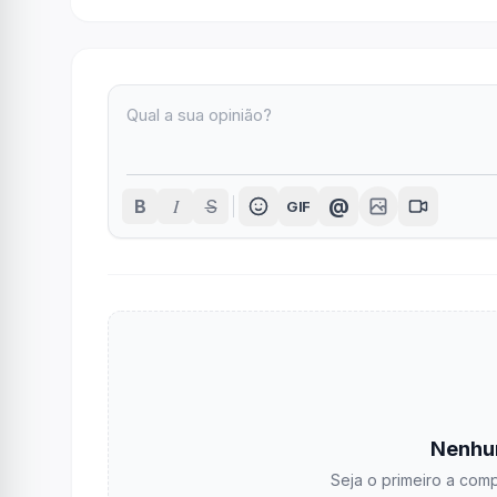
I
@
B
S
GIF
Nenhu
Seja o primeiro a comp