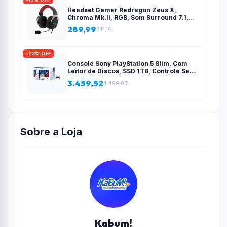
Headset Gamer Redragon Zeus X,
Chroma Mk.II, RGB, Som Surround 7.1,
Drivers 53mm, USB, Preto e Vermelho –
289,99
341,16
H510-RGB
-23% OFF
Console Sony PlayStation 5 Slim, Com
Leitor de Discos, SSD 1TB, Controle Sem
Fio DualSense + 2 Jogos – 1000038858
3.459,52
4.499,00
Sobre a Loja
Kabum!