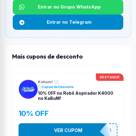
Entrar no Grupo WhatsApp
Qual é o desconto máximo?
Não informado ou sem limite.
Entrar no Telegram
Funciona em qualquer produto?
Não necessariamente. Depende de itens participantes
e alguns vendedores ou produtos especificos podem
não aceitar cupons.
Mais cupons de desconto
DESTAQUE
Kabum!
Cupom de Desconto
10% OFF no Robô Aspirador K4000
no KaBuM!
10% OFF
VER CUPOM
VEMDEROBO