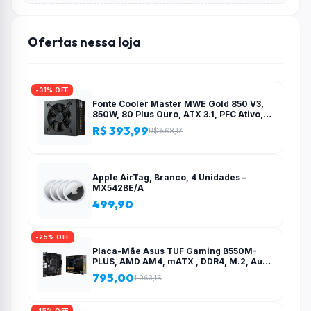
Ofertas nessa loja
-31% OFF
Fonte Cooler Master MWE Gold 850 V3,
850W, 80 Plus Ouro, ATX 3.1, PFC Ativo,
Preto – MPE-8506-ACAG-BBR
R$ 393,99
R$ 568,17
Apple AirTag, Branco, 4 Unidades –
MX542BE/A
499,90
-25% OFF
Placa-Mãe Asus TUF Gaming B550M-
PLUS, AMD AM4, mATX , DDR4, M.2, Aura
para fita RGB – 90MB14A0-C1BAY0
795,00
1.063,16
-15% OFF