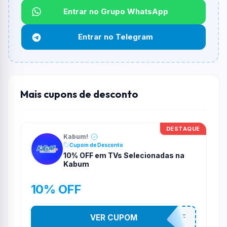
Qual é o desconto máximo?
Entrar no Grupo WhatsApp
Não informado ou sem limite.
Entrar no Telegram
Funciona em qualquer produto?
Não necessariamente. Depende de itens participantes
e alguns vendedores ou produtos especificos podem
não aceitar cupons.
Mais cupons de desconto
DESTAQUE
Kabum!
Cupom de Desconto
10% OFF em TVs Selecionadas na
Kabum
10% OFF
VER CUPOM
TV10OFF