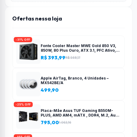
Ofertas nessa loja
-31% OFF
Fonte Cooler Master MWE Gold 850 V3,
850W, 80 Plus Ouro, ATX 3.1, PFC Ativo,
Preto – MPE-8506-ACAG-BBR
R$ 393,99
R$ 568,17
Apple AirTag, Branco, 4 Unidades –
MX542BE/A
499,90
-25% OFF
Placa-Mãe Asus TUF Gaming B550M-
PLUS, AMD AM4, mATX , DDR4, M.2, Aura
para fita RGB – 90MB14A0-C1BAY0
795,00
1.063,16
-15% OFF