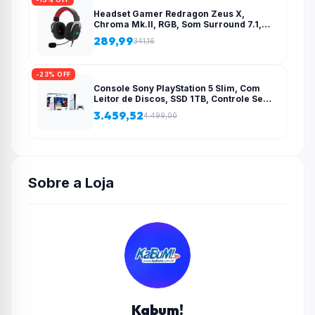
Headset Gamer Redragon Zeus X,
Chroma Mk.II, RGB, Som Surround 7.1,
Drivers 53mm, USB, Preto e Vermelho –
289,99
341,16
H510-RGB
-23% OFF
Console Sony PlayStation 5 Slim, Com
Leitor de Discos, SSD 1TB, Controle Sem
Fio DualSense + 2 Jogos – 1000038858
3.459,52
4.499,00
Sobre a Loja
Kabum!