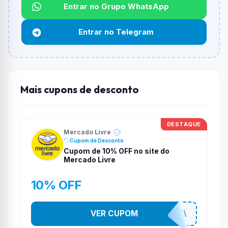
Entrar no Grupo WhatsApp
Qual é o desconto máximo?
Não informado ou sem limite.
Entrar no Telegram
Funciona em qualquer produto?
Não necessariamente. Depende de itens participantes
e alguns vendedores ou produtos especificos podem
não aceitar cupons.
Mais cupons de desconto
DESTAQUE
Mercado Livre
Cupom de Desconto
Cupom de 10% OFF no site do
Mercado Livre
10% OFF
VER CUPOM
TODEBOA