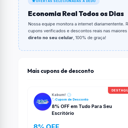
OFERTAS SELECIONADAS A DEDO
O cupom dá
15% OFF
em compras.
Economia Real Todos os Dias
Qual é o valor minimo de compra?
O valor minimo de compra é Não exigido ou 
Nossa equipe monitora a internet diariamentente.
cupons verificados e descontos reais nas maiores l
Qual é o desconto máximo?
direto no seu celular
, 100% de graça!
Não informado ou sem limite.
Funciona em qualquer produto?
Não necessariamente. Depende de itens partic
podem não aceitar cupons.
Mais cupons de desconto
DESTAQ
Kabum!
Cupom de Desconto
8% OFF em Tudo Para Seu
Escritório
8% OFF