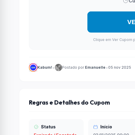
Cu
V
Clique em Ver Cupom par
•
•
Kabum!
Postado por
Emanuelle
05 nov 2025
Regras e Detalhes do Cupom
Status
Início