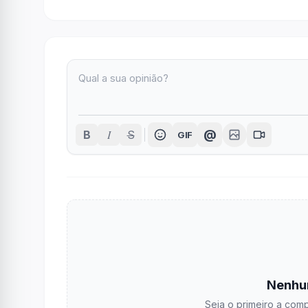
I
@
B
S
GIF
Nenhu
Seja o primeiro a comp