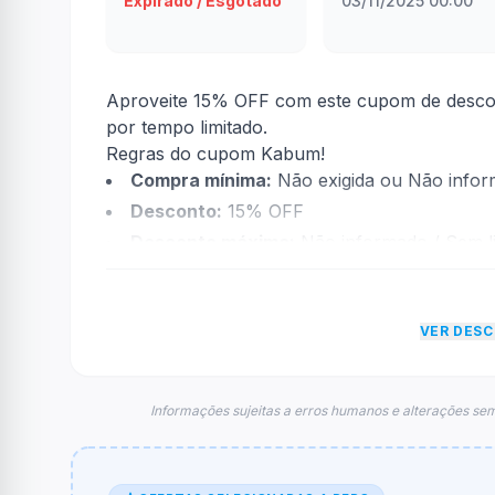
Expirado / Esgotado
03/11/2025 00:00
Aproveite 15% OFF com este cupom de descon
por tempo limitado.
Regras do cupom Kabum!
Compra mínima:
Não exigida ou Não info
Desconto:
15% OFF
Desconto máximo:
Não informado / Sem li
Vencimento:
Válido até 05/11/2025
Na prática, a empresa
Kabum!
dará um descon
VER DES
econtradas informações sobre restrição de t
FAQ – Cupom Kabum!
Qual é o código de desconto?
Informações sujeitas a erros humanos e alterações sem
O código é
MONITOR15
.
De quanto é o desconto?