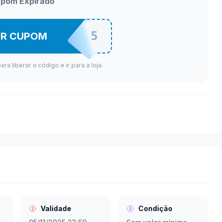
pom Expirado
MONITOR15
ER CUPOM
a liberar o código e ir para a loja.
Validade
Condição