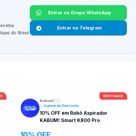
Entrar no Grupo WhatsApp
Não informado.
 Receba
Entrar no Telegram
ojas do Brasil
ipantes e alguns vendedores ou produtos especificos
UE
DESTAQUE
Kabum!
Cupom de Desconto
10% OFF em Robô Aspirador
KABUM! Smart K800 Pro
10% OFF