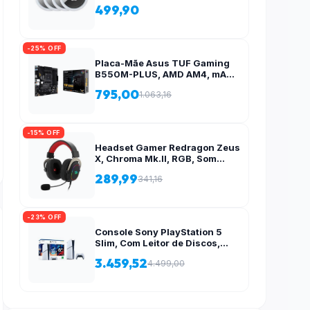
499,90
-25% OFF
Placa-Mãe Asus TUF Gaming
B550M-PLUS, AMD AM4, mATX
, DDR4, M.2, Aura para fita RGB
795,00
1.063,16
– 90MB14A0-C1BAY0
-15% OFF
Headset Gamer Redragon Zeus
X, Chroma Mk.II, RGB, Som
Surround 7.1, Drivers 53mm,
289,99
341,16
USB, Preto e Vermelho – H510-
RGB
-23% OFF
Console Sony PlayStation 5
Slim, Com Leitor de Discos,
SSD 1TB, Controle Sem Fio
3.459,52
4.499,00
DualSense + 2 Jogos –
1000038858