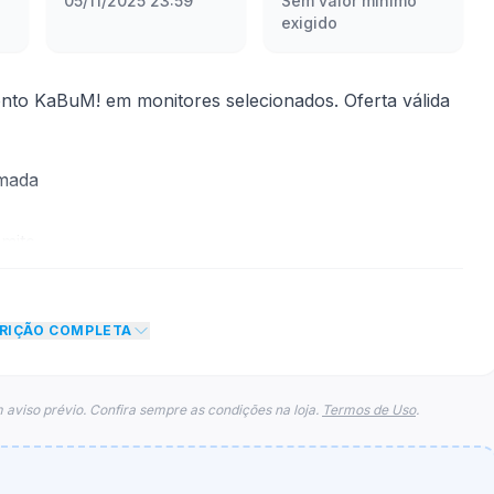
05/11/2025 23:59
Sem valor mínimo
exigido
to KaBuM! em monitores selecionados. Oferta válida
rmada
mite
to de 15% no total do carrinho, não foram
CRIÇÃO COMPLETA
eto máximo para esse cupom.
 aviso prévio. Confira sempre as condições na loja.
Termos de Uso
.