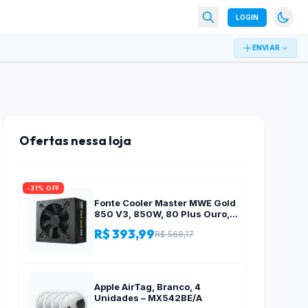
LOGIN
ENVIAR
Ofertas nessa loja
-31% OFF
Fonte Cooler Master MWE Gold
850 V3, 850W, 80 Plus Ouro,
ATX 3.1, PFC Ativo, Preto – MPE-
R$ 393,99
R$ 568,17
8506-ACAG-BBR
Apple AirTag, Branco, 4
Unidades – MX542BE/A