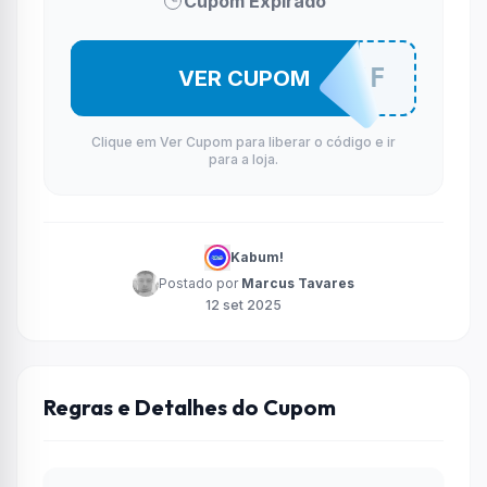
Cupom Expirado
MONITOR15OFF
VER CUPOM
Clique em Ver Cupom para liberar o código e ir
para a loja.
Kabum!
Postado por
Marcus Tavares
12 set 2025
Regras e Detalhes do Cupom