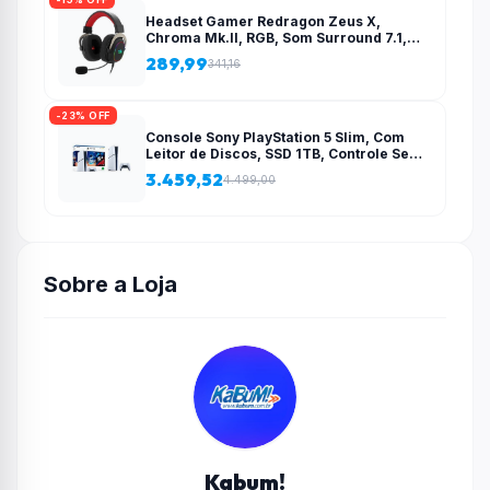
Headset Gamer Redragon Zeus X,
Chroma Mk.II, RGB, Som Surround 7.1,
Drivers 53mm, USB, Preto e Vermelho –
289,99
341,16
H510-RGB
-23% OFF
Console Sony PlayStation 5 Slim, Com
Leitor de Discos, SSD 1TB, Controle Sem
Fio DualSense + 2 Jogos – 1000038858
3.459,52
4.499,00
Sobre a Loja
Kabum!