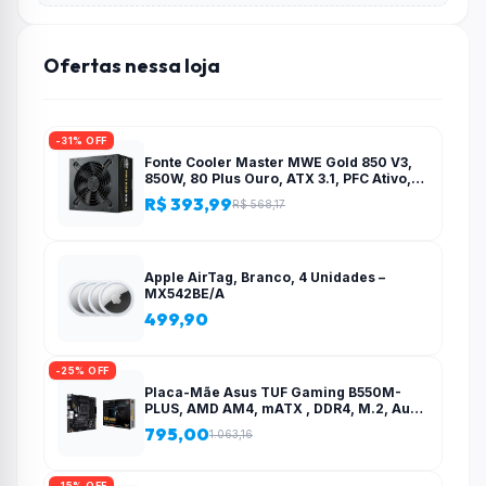
Ofertas nessa loja
-31% OFF
Fonte Cooler Master MWE Gold 850 V3,
850W, 80 Plus Ouro, ATX 3.1, PFC Ativo,
Preto – MPE-8506-ACAG-BBR
R$ 393,99
R$ 568,17
Apple AirTag, Branco, 4 Unidades –
MX542BE/A
499,90
-25% OFF
Placa-Mãe Asus TUF Gaming B550M-
PLUS, AMD AM4, mATX , DDR4, M.2, Aura
para fita RGB – 90MB14A0-C1BAY0
795,00
1.063,16
-15% OFF