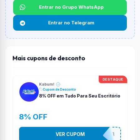
Qual é o desconto máximo?
Entrar no Grupo WhatsApp
Não informado ou sem limite.
Entrar no Telegram
Funciona em qualquer produto?
Não necessariamente. Depende de itens participantes
e alguns vendedores ou produtos especificos podem
não aceitar cupons.
Mais cupons de desconto
DESTAQUE
Kabum!
Cupom de Desconto
8% OFF em Tudo Para Seu Escritório
8% OFF
VER CUPOM
ESTADAOOFFICE8