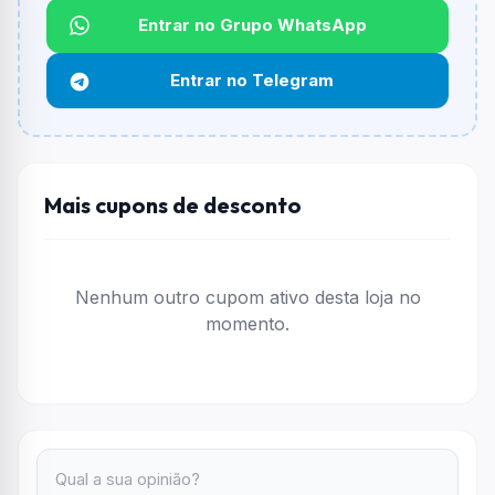
Não informado ou sem limite.
Entrar no Grupo WhatsApp
Funciona em qualquer produto?
Entrar no Telegram
Não necessariamente. Depende de itens participantes
e alguns vendedores ou produtos especificos podem
não aceitar cupons.
Mais cupons de desconto
Nenhum outro cupom ativo desta loja no
momento.