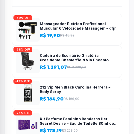
-59% OFF
Massageador Elétrico Profissional
Muscular 6 Velocidade Massagem – dfjn
R$ 19,90
R$ 48,99
-38% OFF
Cadeira de Escritório Giratória
Presidente Chesterfield Via Encanto
Preta
R$ 1.291,07
R$ 2.098,50
-17% OFF
212 Vip Men Black Carolina Herrera –
Body Spray
R$ 164,90
R$ 199,00
-25% OFF
Kit Perfume Feminino Banderas Her
Secret Desire – Eau de Toilette 80ml com
Desodorante
R$ 178,19
R$ 239,00