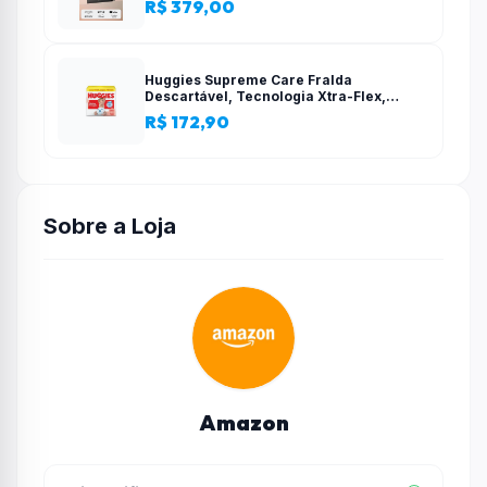
R$ 379,00
configuração simples
Huggies Supreme Care Fralda
Descartável, Tecnologia Xtra-Flex,
Canais em X, Máxima Proteção, XG, 140
R$ 172,90
Unidades
Sobre a Loja
Amazon