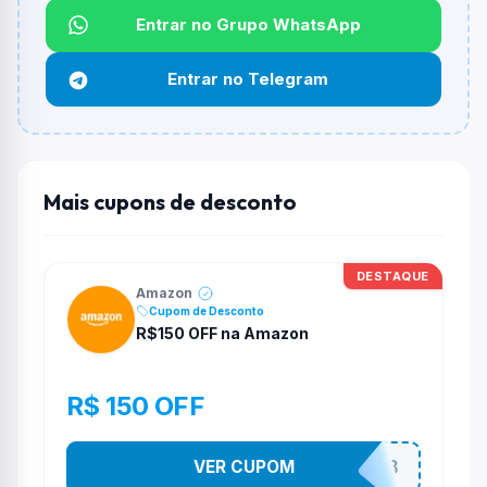
Qual é o desconto máximo?
Entrar no Grupo WhatsApp
Não informado ou sem limite.
Entrar no Telegram
Funciona em qualquer produto?
Não necessariamente. Depende de itens participantes
e alguns vendedores ou produtos especificos podem
não aceitar cupons.
Mais cupons de desconto
DESTAQUE
Amazon
Cupom de Desconto
R$150 OFF na Amazon
R$ 150 OFF
VER CUPOM
ULTIMO8DO8