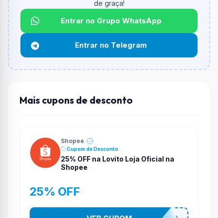
de graça!
informado.
Entrar no Grupo WhatsApp
Qual é o desconto máximo?
Não informado ou sem limite.
Entrar no Telegram
Funciona em qualquer produto?
Não necessariamente. Depende de itens participantes
e alguns vendedores ou produtos especificos podem
não aceitar cupons.
Mais cupons de desconto
Shopee
Cupom de Desconto
25% OFF na Lovito Loja Oficial na
Shopee
25% OFF