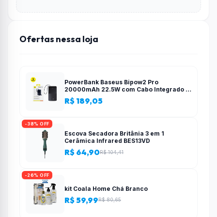
Ofertas nessa loja
PowerBank Baseus Bipow2 Pro
20000mAh 22.5W com Cabo Integrado e
Display Digital EnerFill FC51
R$ 189,05
-38% OFF
Escova Secadora Britânia 3 em 1
Cerâmica Infrared BES13VD
R$ 64,90
R$ 104,41
-26% OFF
kit Coala Home Chá Branco
R$ 59,99
R$ 80,65