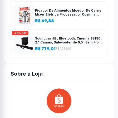
Picador De Alimentos Moedor De Carne
Mixer Elétrica Processador Cozinha
Casa Alho – 110v-220v
R$ 69,88
-40% OFF
Soundbar JBL Bluetooth, Cinema SB180,
2.1 Canais, Subwoofer de 6,5″ Sem Fio
110W RMS
R$ 779,01
R$ 1.299,00
Sobre a Loja