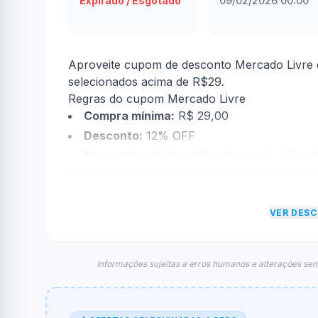
Expirado / Esgotado
09/02/2026 00:00
Aproveite cupom de desconto Mercado Livre
selecionados acima de R$29.
Regras do cupom Mercado Livre
Compra mínima:
R$ 29,00
Desconto:
12% OFF
Desconto máximo:
Não informado / Sem li
Vencimento:
Válido até 09/02/2026
Na prática, a empresa
Mercado Livre
dará um
VER DES
econtradas informações sobre restrição de t
FAQ – Cupom Mercado Livre
Qual é o código de desconto?
Informações sujeitas a erros humanos e alterações sem
O código é
MODANOMELI
.
De quanto é o desconto?