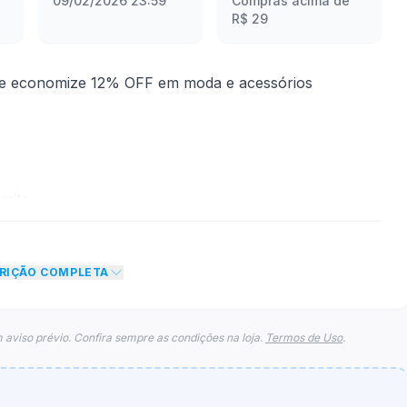
09/02/2026 23:59
Compras acima de
R$ 29
 e economize 12% OFF em moda e acessórios
mite
 desconto de 12% no total do carrinho, não foram
CRIÇÃO COMPLETA
eto máximo para esse cupom.
 aviso prévio. Confira sempre as condições na loja.
Termos de Uso
.