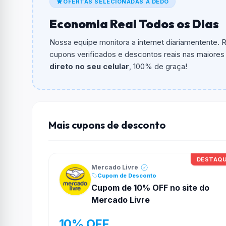
OFERTAS SELECIONADAS A DEDO
O cupom dá
12% OFF
em compras.
Economia Real Todos os Dias
Qual é o valor minimo de compra?
O valor minimo de compra é R$ 29,00.
Nossa equipe monitora a internet diariamentente.
cupons verificados e descontos reais nas maiores l
Qual é o desconto máximo?
direto no seu celular
, 100% de graça!
Não informado ou sem limite.
Funciona em qualquer produto?
Não necessariamente. Depende de itens partic
podem não aceitar cupons.
Mais cupons de desconto
DESTAQ
Mercado Livre
Cupom de Desconto
Cupom de 10% OFF no site do
Mercado Livre
10% OFF