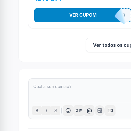
VER CUPOM
TODEBOA
Ver todos os cu
I
@
B
S
GIF