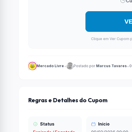
Cu
V
Clique em Ver Cupom par
•
•
Mercado Livre
Postado por
Marcus Tavares
0
Regras e Detalhes do Cupom
Status
Início