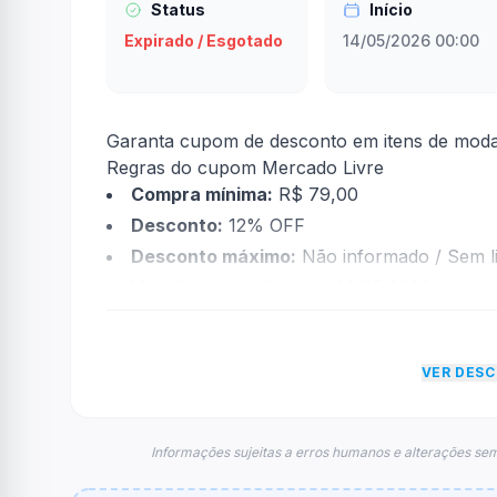
Status
Início
Expirado / Esgotado
14/05/2026 00:00
Garanta cupom de desconto em itens de moda 
Regras do cupom Mercado Livre
Compra mínima:
R$ 79,00
Desconto:
12% OFF
Desconto máximo:
Não informado / Sem li
Vencimento:
Válido até 14/05/2026
Na prática, a empresa
Mercado Livre
dará um
econtradas informações sobre restrição de t
VER DES
FAQ – Cupom Mercado Livre
Qual é o código de desconto?
O código é
DESCONTOSML
.
Informações sujeitas a erros humanos e alterações sem
De quanto é o desconto?