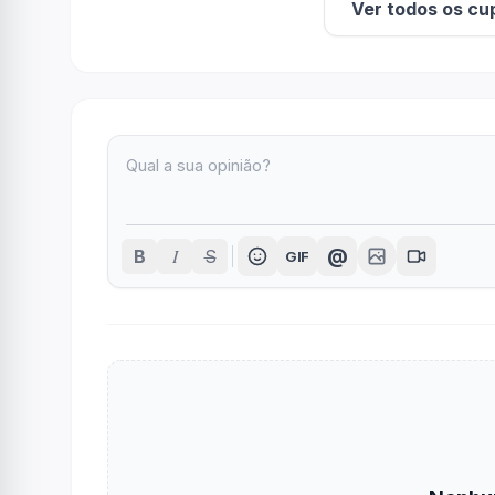
Ver todos os cu
I
@
B
S
GIF