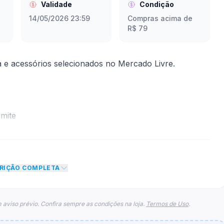
Validade
Condição
14/05/2026 23:59
Compras acima de
R$ 79
e acessórios selecionados no Mercado Livre.
mite
 desconto de 12% no total do carrinho, não foram
eto máximo para esse cupom.
CRIÇÃO COMPLETA
 aviso prévio. Confira sempre as condições na loja.
Termos de Uso
.