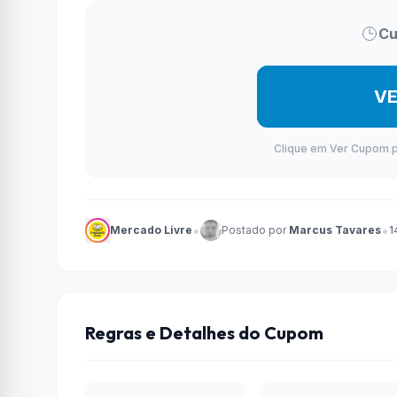
Cu
V
Clique em Ver Cupom par
•
•
Mercado Livre
Postado por
Marcus Tavares
1
Regras e Detalhes do Cupom