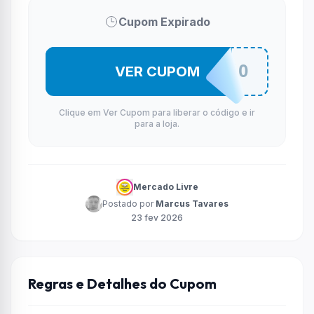
Cupom Expirado
MEUCANTINHO
VER CUPOM
Clique em Ver Cupom para liberar o código e ir
para a loja.
Mercado Livre
Postado por
Marcus Tavares
23 fev 2026
Regras e Detalhes do Cupom