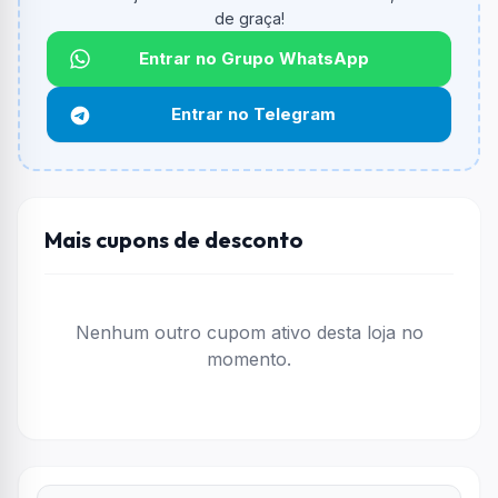
de graça!
Qual é o desconto máximo?
Não informado ou sem limite.
Entrar no Grupo WhatsApp
Funciona em qualquer produto?
Entrar no Telegram
Não necessariamente. Depende de itens participantes
e alguns vendedores ou produtos especificos podem
não aceitar cupons.
Mais cupons de desconto
Nenhum outro cupom ativo desta loja no
momento.