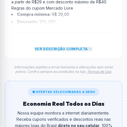
a partir de R$29 e com desconto máximo de R$40.
Regras do cupom Mercado Livre
Compra mínima:
R$ 29,00
Desconto:
12% OFF
Desconto máximo:
Não informado / Sem limite
Vencimento:
Válido até 23/02/2026
Na prática, a empresa
Mercado Livre
dará um
VER DESCRIÇÃO COMPLETA
desconto de 12% no total do carrinho, não foram
econtradas informações sobre restrição de teto
máximo para esse cupom.
Informações sujeitas a erros humanos e alterações sem aviso
prévio. Confira sempre as condições na loja.
Termos de Uso
.
FAQ – Cupom Mercado Livre
Qual é o código de desconto?
O código é
MEUCANTINHO
.
OFERTAS SELECIONADAS A DEDO
De quanto é o desconto?
Economia Real Todos os Dias
O cupom dá
12% OFF
em compras.
Nossa equipe monitora a internet diariamentente.
Qual é o valor minimo de compra?
Receba cupons verificados e descontos reais nas
O valor minimo de compra é R$ 29,00.
maiores lojas do Brasil
direto no seu celular
, 100%