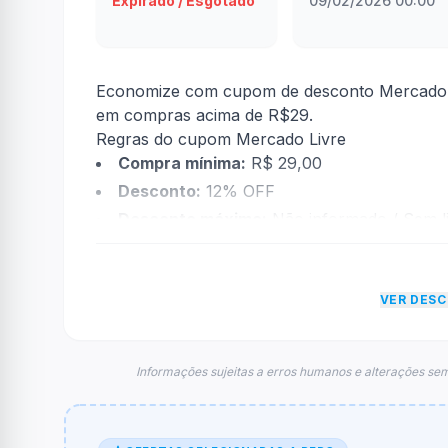
Expirado / Esgotado
09/02/2026 00:00
Economize com cupom de desconto Mercado L
em compras acima de R$29.
Regras do cupom Mercado Livre
Compra mínima:
R$ 29,00
Desconto:
12% OFF
Desconto máximo:
Não informado / Sem li
Vencimento:
Válido até 09/02/2026
Na prática, a empresa
Mercado Livre
dará um
VER DES
econtradas informações sobre restrição de t
FAQ – Cupom Mercado Livre
Qual é o código de desconto?
Informações sujeitas a erros humanos e alterações sem
O código é
BRINQUEDOPROMO
.
De quanto é o desconto?