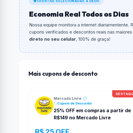
OFERTAS SELECIONADAS A DEDO
O cupom dá
12% OFF
em compras.
Economia Real Todos os Dias
Qual é o valor minimo de compra?
O valor minimo de compra é R$ 29,00.
Nossa equipe monitora a internet diariamentente.
cupons verificados e descontos reais nas maiores l
Qual é o desconto máximo?
direto no seu celular
, 100% de graça!
Não informado ou sem limite.
Funciona em qualquer produto?
Não necessariamente. Depende de itens partic
podem não aceitar cupons.
Mais cupons de desconto
DESTAQ
Mercado Livre
Cupom de Desconto
25% OFF em compras a partir de
R$149 no Mercado Livre
R$ 25 OFF