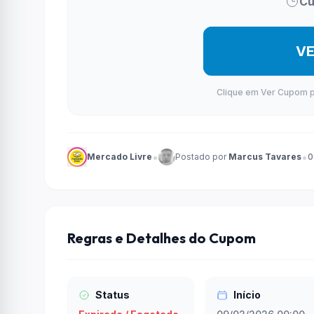
Cu
BR
V
Clique em Ver Cupom par
•
•
Mercado Livre
Postado por
Marcus Tavares
0
Regras e Detalhes do Cupom
Status
Início