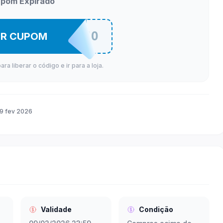
pom Expirado
INQUEDOPROMO
ER CUPOM
a liberar o código e ir para a loja.
9 fev 2026
Validade
Condição