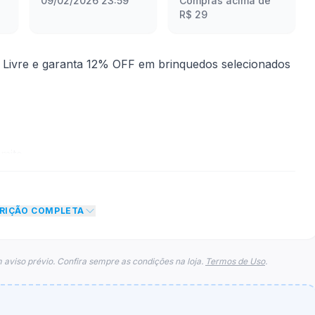
09/02/2026 23:59
Compras acima de
R$ 29
ivre e garanta 12% OFF em brinquedos selecionados
mite
 desconto de 12% no total do carrinho, não foram
CRIÇÃO COMPLETA
eto máximo para esse cupom.
 aviso prévio. Confira sempre as condições na loja.
Termos de Uso
.