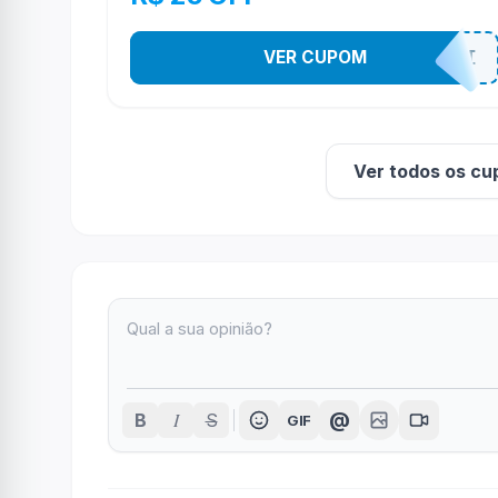
VER CUPOM
8DO8MELI
Ver todos os cu
I
@
B
S
GIF