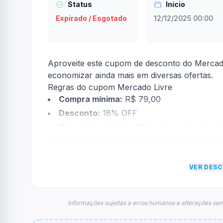
Status
Início
Expirado / Esgotado
12/12/2025 00:00
Aproveite este cupom de desconto do Mercado
economizar ainda mais em diversas ofertas.
Regras do cupom Mercado Livre
Compra mínima:
R$ 79,00
Desconto:
18% OFF
Desconto máximo:
Não informado / Sem li
Vencimento:
Válido até 12/12/2025
Na prática, a empresa
Mercado Livre
dará um
VER DES
econtradas informações sobre restrição de t
FAQ – Cupom Mercado Livre
Qual é o código de desconto?
Informações sujeitas a erros humanos e alterações sem
O código é
MELI12D12
.