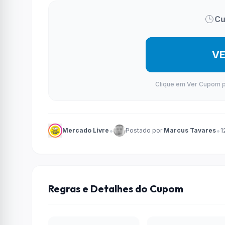
Cu
V
Clique em Ver Cupom par
•
•
Mercado Livre
Postado por
Marcus Tavares
1
Regras e Detalhes do Cupom