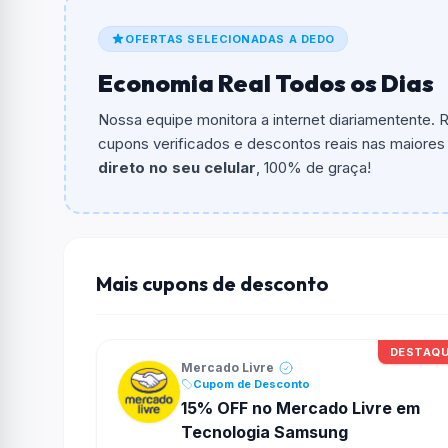
De quanto é o desconto?
OFERTAS SELECIONADAS A DEDO
O cupom dá
18% OFF
em compras.
Economia Real Todos os Dias
Qual é o valor minimo de compra?
O valor minimo de compra é R$ 79,00.
Nossa equipe monitora a internet diariamentente.
cupons verificados e descontos reais nas maiores l
Qual é o desconto máximo?
direto no seu celular
, 100% de graça!
Não informado ou sem limite.
Funciona em qualquer produto?
Não necessariamente. Depende de itens partic
podem não aceitar cupons.
Mais cupons de desconto
DESTAQ
Mercado Livre
Cupom de Desconto
15% OFF no Mercado Livre em
Tecnologia Samsung