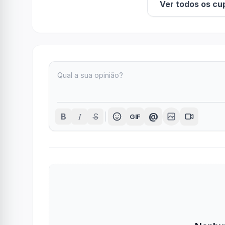
Ver todos os cu
I
@
B
S
GIF