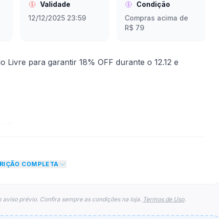
Validade
Condição
12/12/2025 23:59
Compras acima de
R$ 79
 Livre para garantir 18% OFF durante o 12.12 e
mite
 desconto de 18% no total do carrinho, não foram
CRIÇÃO COMPLETA
eto máximo para esse cupom.
 aviso prévio. Confira sempre as condições na loja.
Termos de Uso
.