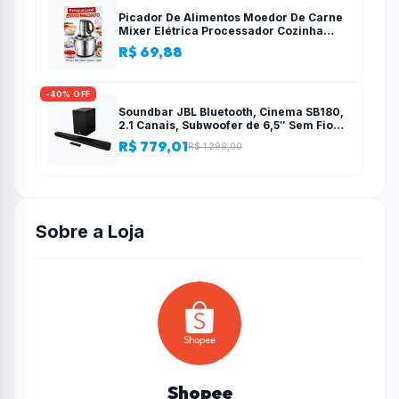
Picador De Alimentos Moedor De Carne
Mixer Elétrica Processador Cozinha
Casa Alho – 110v-220v
R$ 69,88
-40% OFF
Soundbar JBL Bluetooth, Cinema SB180,
2.1 Canais, Subwoofer de 6,5″ Sem Fio
110W RMS
R$ 779,01
R$ 1.299,00
Sobre a Loja
Shopee