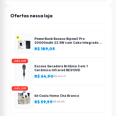
Ofertas nessa loja
PowerBank Baseus Bipow2 Pro
20000mAh 22.5W com Cabo Integrado e
Display Digital EnerFill FC51
R$ 189,05
-38% OFF
Escova Secadora Britânia 3 em 1
Cerâmica Infrared BES13VD
R$ 64,90
R$ 104,41
-26% OFF
kit Coala Home Chá Branco
R$ 59,99
R$ 80,65