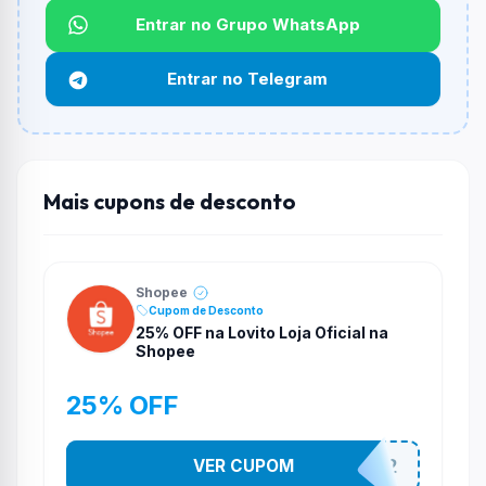
Não informado ou sem limite.
Entrar no Grupo WhatsApp
Funciona em qualquer produto?
Entrar no Telegram
Não necessariamente. Depende de itens participantes
e alguns vendedores ou produtos especificos podem
não aceitar cupons.
Mais cupons de desconto
Shopee
Cupom de Desconto
25% OFF na Lovito Loja Oficial na
Shopee
25% OFF
VER CUPOM
141525852