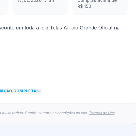
17/02/2026 17:34
Compras acima de
R$ 150
nto em toda a loja Telas Arroio Grande Oficial na
mite
to de 10% no total do carrinho, não foram
CRIÇÃO COMPLETA
eto máximo para esse cupom.
 aviso prévio. Confira sempre as condições na loja.
Termos de Uso
.