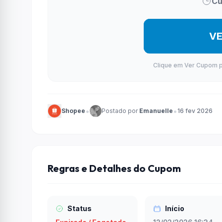
Cu
V
Clique em Ver Cupom par
•
•
Shopee
Postado por
Emanuelle
16 fev 2026
Regras e Detalhes do Cupom
Status
Início