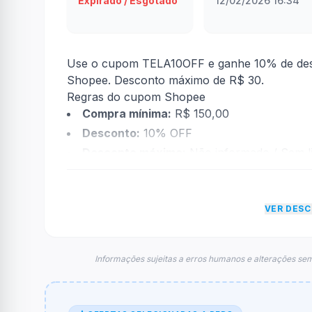
Expirado / Esgotado
12/02/2026 16:34
Use o cupom TELA10OFF e ganhe 10% de desco
Shopee. Desconto máximo de R$ 30.
Regras do cupom Shopee
Compra mínima:
R$ 150,00
Desconto:
10% OFF
Desconto máximo:
Não informado / Sem li
Vencimento:
Válido até 17/02/2026
Na prática, a empresa
Shopee
dará um descon
VER DES
econtradas informações sobre restrição de t
FAQ – Cupom Shopee
Qual é o código de desconto?
Informações sujeitas a erros humanos e alterações sem
O código é
TELA10OFF
.
De quanto é o desconto?