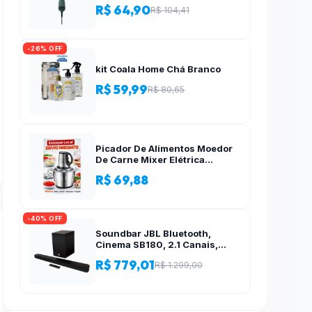
R$ 64,90
R$ 104,41
-26% OFF
kit Coala Home Chá Branco
R$ 59,99
R$ 80,65
Picador De Alimentos Moedor
De Carne Mixer Elétrica
Processador Cozinha Casa
R$ 69,88
Alho – 110v-220v
-40% OFF
Soundbar JBL Bluetooth,
Cinema SB180, 2.1 Canais,
Subwoofer de 6,5″ Sem Fio
R$ 779,01
R$ 1.299,00
110W RMS