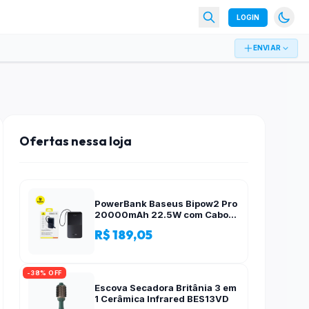
LOGIN
ENVIAR
Ofertas nessa loja
PowerBank Baseus Bipow2 Pro
20000mAh 22.5W com Cabo
Integrado e Display Digital
R$ 189,05
EnerFill FC51
-38% OFF
Escova Secadora Britânia 3 em
1 Cerâmica Infrared BES13VD