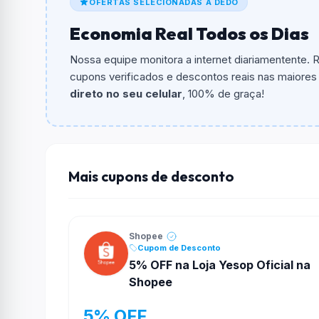
OFERTAS SELECIONADAS A DEDO
O cupom dá
10% OFF
em compras.
Economia Real Todos os Dias
Qual é o valor minimo de compra?
O valor minimo de compra é R$ 150,00.
Nossa equipe monitora a internet diariamentente.
cupons verificados e descontos reais nas maiores l
Qual é o desconto máximo?
direto no seu celular
, 100% de graça!
Não informado ou sem limite.
Funciona em qualquer produto?
Não necessariamente. Depende de itens partic
podem não aceitar cupons.
Mais cupons de desconto
Shopee
Cupom de Desconto
5% OFF na Loja Yesop Oficial na
Shopee
5% OFF