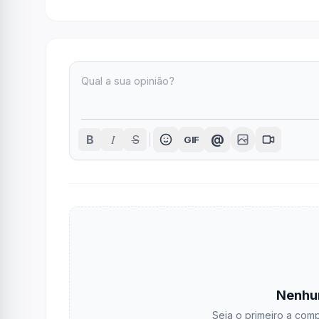
I
@
B
S
GIF
Nenhu
Seja o primeiro a comp