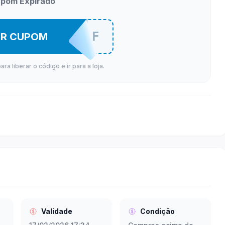
pom Expirado
TELA10OFF
ER CUPOM
a liberar o código e ir para a loja.
Validade
Condição