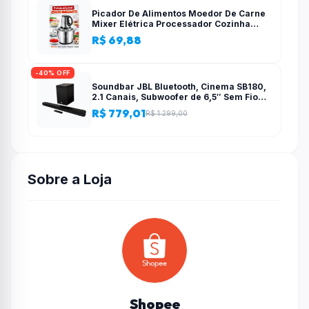
Picador De Alimentos Moedor De Carne
Mixer Elétrica Processador Cozinha
Casa Alho – 110v-220v
R$ 69,88
-40% OFF
Soundbar JBL Bluetooth, Cinema SB180,
2.1 Canais, Subwoofer de 6,5″ Sem Fio
110W RMS
R$ 779,01
R$ 1.299,00
Sobre a Loja
Shopee