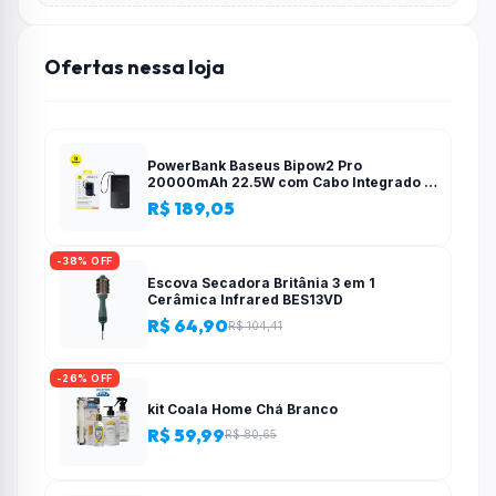
Ofertas nessa loja
PowerBank Baseus Bipow2 Pro
20000mAh 22.5W com Cabo Integrado e
Display Digital EnerFill FC51
R$ 189,05
-38% OFF
Escova Secadora Britânia 3 em 1
Cerâmica Infrared BES13VD
R$ 64,90
R$ 104,41
-26% OFF
kit Coala Home Chá Branco
R$ 59,99
R$ 80,65