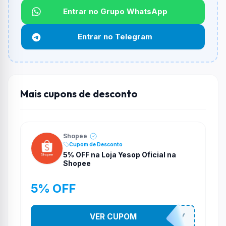
Não informado ou sem limite.
Entrar no Grupo WhatsApp
Funciona em qualquer produto?
Entrar no Telegram
Não necessariamente. Depende de itens participantes
e alguns vendedores ou produtos especificos podem
não aceitar cupons.
Mais cupons de desconto
Shopee
Cupom de Desconto
5% OFF na Loja Yesop Oficial na
Shopee
5% OFF
VER CUPOM
YESO274Y