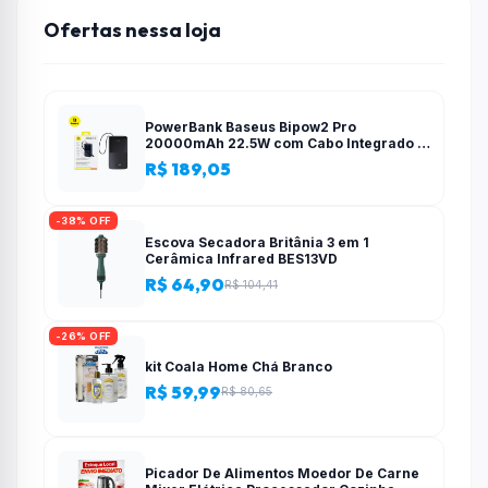
Ofertas nessa loja
PowerBank Baseus Bipow2 Pro
20000mAh 22.5W com Cabo Integrado e
Display Digital EnerFill FC51
R$ 189,05
-38% OFF
Escova Secadora Britânia 3 em 1
Cerâmica Infrared BES13VD
R$ 64,90
R$ 104,41
-26% OFF
kit Coala Home Chá Branco
R$ 59,99
R$ 80,65
Picador De Alimentos Moedor De Carne