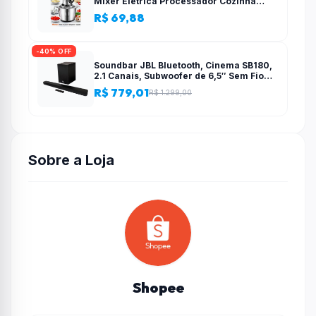
Mixer Elétrica Processador Cozinha
Casa Alho – 110v-220v
R$ 69,88
-40% OFF
Soundbar JBL Bluetooth, Cinema SB180,
2.1 Canais, Subwoofer de 6,5″ Sem Fio
110W RMS
R$ 779,01
R$ 1.299,00
Sobre a Loja
Shopee