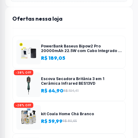
Ofertas nessa loja
PowerBank Baseus Bipow2 Pro
20000mAh 22.5W com Cabo Integrado e
Display Digital EnerFill FC51
R$ 189,05
-38% OFF
Escova Secadora Britânia 3 em 1
Cerâmica Infrared BES13VD
R$ 64,90
R$ 104,41
-26% OFF
kit Coala Home Chá Branco
R$ 59,99
R$ 80,65