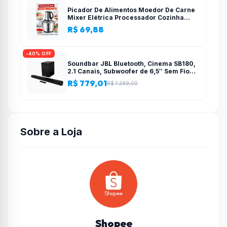
Picador De Alimentos Moedor De Carne
Mixer Elétrica Processador Cozinha
Casa Alho – 110v-220v
R$ 69,88
-40% OFF
Soundbar JBL Bluetooth, Cinema SB180,
2.1 Canais, Subwoofer de 6,5″ Sem Fio
110W RMS
R$ 779,01
R$ 1.299,00
Sobre a Loja
Shopee