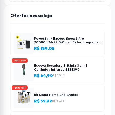
Ofertas nessa loja
PowerBank Baseus Bipow2 Pro
20000mAh 22.5W com Cabo Integrado e
Display Digital EnerFill FC51
R$ 189,05
-38% OFF
Escova Secadora Britânia 3 em 1
Cerâmica Infrared BES13VD
R$ 64,90
R$ 104,41
-26% OFF
kit Coala Home Chá Branco
R$ 59,99
R$ 80,65