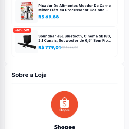
Picador De Alimentos Moedor De Carne
Mixer Elétrica Processador Cozinha
Casa Alho – 110v-220v
R$ 69,88
-40% OFF
Soundbar JBL Bluetooth, Cinema SB180,
2.1 Canais, Subwoofer de 6,5″ Sem Fio
110W RMS
R$ 779,01
R$ 1.299,00
Sobre a Loja
Shopee