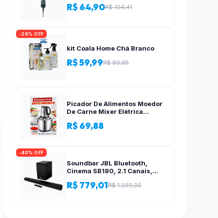
R$ 64,90
R$ 104,41
-26% OFF
kit Coala Home Chá Branco
R$ 59,99
R$ 80,65
Picador De Alimentos Moedor
De Carne Mixer Elétrica
Processador Cozinha Casa
R$ 69,88
Alho – 110v-220v
-40% OFF
Soundbar JBL Bluetooth,
Cinema SB180, 2.1 Canais,
Subwoofer de 6,5″ Sem Fio
R$ 779,01
R$ 1.299,00
110W RMS