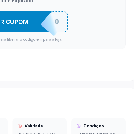
pom Expirado
GALPDES10
ER CUPOM
a liberar o código e ir para a loja.
Validade
Condição