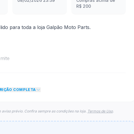
08/02/2026 23:59
Compras acima de
R$ 200
do para toda a loja Galpão Moto Parts.
mite
to de 10% no total do carrinho, não foram
eto máximo para esse cupom.
CRIÇÃO COMPLETA
 aviso prévio. Confira sempre as condições na loja.
Termos de Uso
.