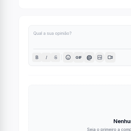
I
@
B
S
GIF
Nenhu
Seja o primeiro a comp