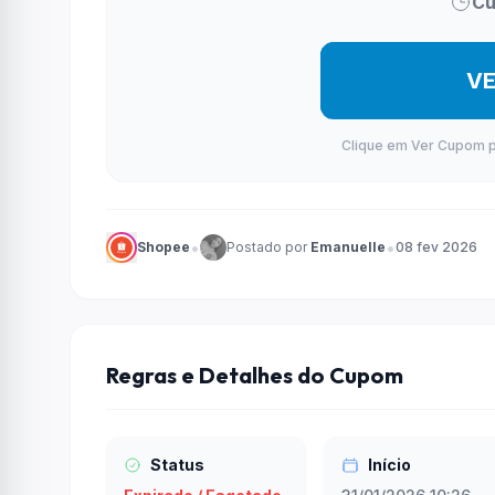
Cu
V
Clique em Ver Cupom par
•
•
Shopee
Postado por
Emanuelle
08 fev 2026
Regras e Detalhes do Cupom
Status
Início