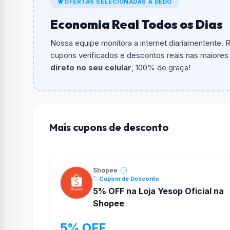
OFERTAS SELECIONADAS A DEDO
Qual é o valor minimo de compra?
Economia Real Todos os Dias
O valor minimo de compra é R$ 200,00.
Nossa equipe monitora a internet diariamentente.
Qual é o desconto máximo?
cupons verificados e descontos reais nas maiores l
Não informado ou sem limite.
direto no seu celular
, 100% de graça!
Funciona em qualquer produto?
Não necessariamente. Depende de itens partic
podem não aceitar cupons.
Mais cupons de desconto
Shopee
Cupom de Desconto
5% OFF na Loja Yesop Oficial na
Shopee
5% OFF