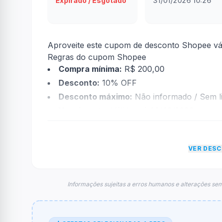
Expirado / Esgotado
31/01/2026 10:26
Aproveite este cupom de desconto Shopee váli
Regras do cupom Shopee
Compra mínima:
R$ 200,00
Desconto:
10% OFF
Desconto máximo:
Não informado / Sem li
Vencimento:
Válido até 08/02/2026
Na prática, a empresa
Shopee
dará um descon
econtradas informações sobre restrição de t
VER DES
FAQ – Cupom Shopee
Qual é o código de desconto?
O código é
GALPDES10
.
Informações sujeitas a erros humanos e alterações sem
De quanto é o desconto?
O cupom dá
10% OFF
em compras.