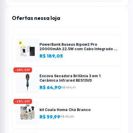
Ofertas nessa loja
PowerBank Baseus Bipow2 Pro
20000mAh 22.5W com Cabo Integrado e
Display Digital EnerFill FC51
R$ 189,05
-38% OFF
Escova Secadora Britânia 3 em 1
Cerâmica Infrared BES13VD
R$ 64,90
R$ 104,41
-26% OFF
kit Coala Home Chá Branco
R$ 59,99
R$ 80,65