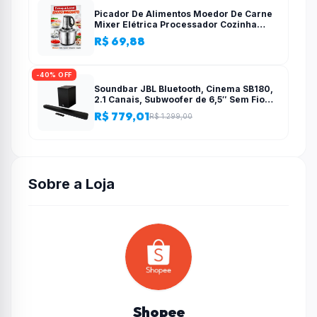
Picador De Alimentos Moedor De Carne
Mixer Elétrica Processador Cozinha
Casa Alho – 110v-220v
R$ 69,88
-40% OFF
Soundbar JBL Bluetooth, Cinema SB180,
2.1 Canais, Subwoofer de 6,5″ Sem Fio
110W RMS
R$ 779,01
R$ 1.299,00
Sobre a Loja
Shopee