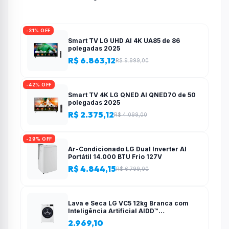
-31% OFF
Smart TV LG UHD AI 4K UA85 de 86
polegadas 2025
R$ 6.863,12
R$ 9.999,00
-42% OFF
Smart TV 4K LG QNED AI QNED70 de 50
polegadas 2025
R$ 2.375,12
R$ 4.099,00
-29% OFF
Ar-Condicionado LG Dual Inverter AI
Portátil 14.000 BTU Frio 127V
R$ 4.844,15
R$ 6.799,00
Lava e Seca LG VC5 12kg Branca com
Inteligência Artificial AIDD™
(CV3012WC5) – 127v
2.969,10