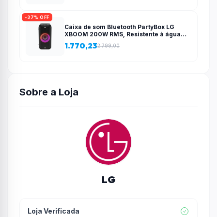
-37% OFF
Caixa de som Bluetooth PartyBox LG
XBOOM 200W RMS, Resistente à água
(IPX4), 12 horas de bateria e Iluminação
1.770,23
2.799,00
de Festa – XL5T
Sobre a Loja
LG
Loja Verificada