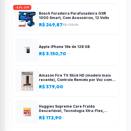
-43% OFF
Bosch Furadeira Parafusadeira GSR
1000 Smart, Com Acessórios, 12 Volts
R$ 249,87
R$ 439,99
Apple iPhone 16e de 128 GB
R$ 3.150,70
Amazon Fire TV Stick HD (modelo mais
recente), Controle Remoto por Voz com
Alexa, alimentado pela TV, com
R$ 379,00
configuração simples
Huggies Supreme Care Fralda
Descartável, Tecnologia Xtra-Flex,
Canais em X, Máxima Proteção, XG, 140
R$ 172,90
Unidades