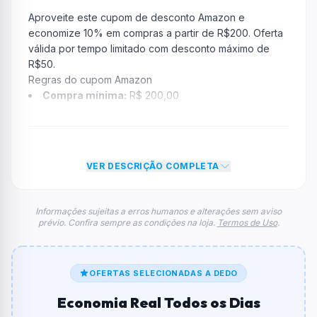
Aproveite este cupom de desconto Amazon e
economize 10% em compras a partir de R$200. Oferta
válida por tempo limitado com desconto máximo de
R$50.
Regras do cupom Amazon
Compra mínima:
R$ 200,00
Desconto:
10% OFF
Desconto máximo:
R$ 50,00 por pedido
Vencimento:
Válido até 05/06/2026
VER DESCRIÇÃO COMPLETA
Na prática, a empresa
Amazon
dará um desconto de
10% no valor total do carrinho até atingir o teto de R$
50,00. Depois disso, o limite de desconto não aumenta,
Informações sujeitas a erros humanos e alterações sem aviso
prévio. Confira sempre as condições na loja.
Termos de Uso
.
mesmo em grandes compras.
FAQ – Cupom Amazon
Qual é o código de desconto?
O código é
EMENDA
.
OFERTAS SELECIONADAS A DEDO
Economia Real Todos os Dias
De quanto é o desconto?