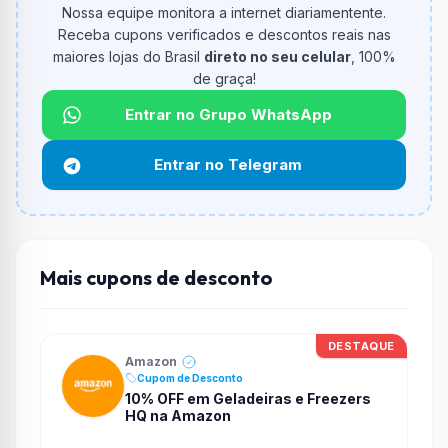
O cupom dá
10% OFF
em compras.
Nossa equipe monitora a internet diariamentente.
Receba cupons verificados e descontos reais nas
Qual é o valor minimo de compra?
maiores lojas do Brasil
direto no seu celular
, 100%
O valor minimo de compra é R$ 200,00.
de graça!
Qual é o desconto máximo?
Entrar no Grupo WhatsApp
Até
R$ 50,00
por compra.
Entrar no Telegram
Funciona em qualquer produto?
Não necessariamente. Depende de itens participantes
e alguns vendedores ou produtos especificos podem
não aceitar cupons.
Mais cupons de desconto
DESTAQUE
Amazon
Cupom de Desconto
10% OFF em Geladeiras e Freezers
HQ na Amazon