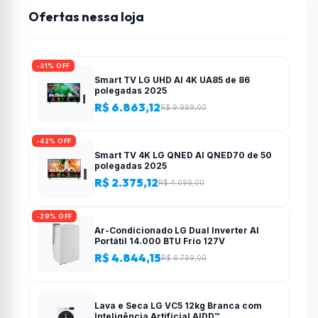
Ofertas nessa loja
-31% OFF
Smart TV LG UHD AI 4K UA85 de 86
polegadas 2025
R$ 6.863,12
R$ 9.999,00
-42% OFF
Smart TV 4K LG QNED AI QNED70 de 50
polegadas 2025
R$ 2.375,12
R$ 4.099,00
-29% OFF
Ar-Condicionado LG Dual Inverter AI
Portátil 14.000 BTU Frio 127V
R$ 4.844,15
R$ 6.799,00
Lava e Seca LG VC5 12kg Branca com
Inteligência Artificial AIDD™