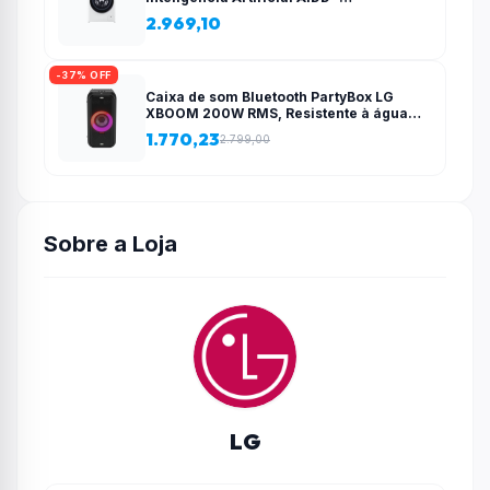
(CV3012WC5) – 127v
2.969,10
-37% OFF
Caixa de som Bluetooth PartyBox LG
XBOOM 200W RMS, Resistente à água
(IPX4), 12 horas de bateria e Iluminação
1.770,23
2.799,00
de Festa – XL5T
Sobre a Loja
LG