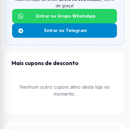
informado.
de graça!
Qual é o desconto máximo?
Entrar no Grupo WhatsApp
Não informado ou sem limite.
Entrar no Telegram
Funciona em qualquer produto?
Não necessariamente. Depende de itens participantes
e alguns vendedores ou produtos especificos podem
não aceitar cupons.
Mais cupons de desconto
Nenhum outro cupom ativo desta loja no
momento.