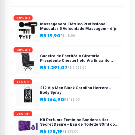
-59% OFF
Massageador Elétrico Profissional
Muscular 6 Velocidade Massagem – dfjn
R$ 19,90
R$ 48,99
-38% OFF
Cadeira de Escritório Giratória
Presidente Chesterfield Via Encanto
Preta
R$ 1.291,07
R$ 2.098,50
-17% OFF
212 Vip Men Black Carolina Herrera –
Body Spray
R$ 164,90
R$ 199,00
-25% OFF
Kit Perfume Feminino Banderas Her
Secret Desire – Eau de Toilette 80ml com
Desodorante
R$ 178,19
R$ 239,00