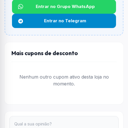
Não informado ou sem limite.
Entrar no Grupo WhatsApp
Funciona em qualquer produto?
Entrar no Telegram
Não necessariamente. Depende de itens participantes
e alguns vendedores ou produtos especificos podem
não aceitar cupons.
Mais cupons de desconto
Nenhum outro cupom ativo desta loja no
momento.