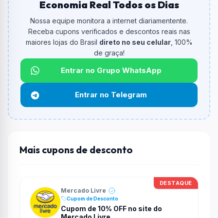
Economia Real Todos os Dias
De quanto é o desconto?
O cupom dá
10% OFF
em compras.
Nossa equipe monitora a internet diariamentente.
Receba cupons verificados e descontos reais nas
Qual é o valor minimo de compra?
maiores lojas do Brasil
direto no seu celular
, 100%
O valor minimo de compra é R$ 149,00.
de graça!
Qual é o desconto máximo?
Entrar no Grupo WhatsApp
Até
R$ 200,00
por compra.
Entrar no Telegram
Funciona em qualquer produto?
Não necessariamente. Depende de itens participantes
e alguns vendedores ou produtos especificos podem
não aceitar cupons.
Mais cupons de desconto
DESTAQUE
Mercado Livre
Cupom de Desconto
Cupom de 10% OFF no site do
Mercado Livre