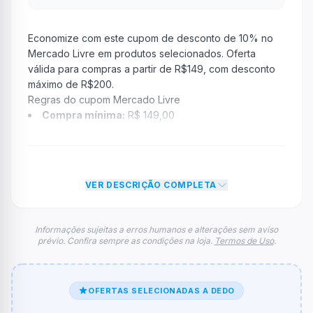
Economize com este cupom de desconto de 10% no
Mercado Livre em produtos selecionados. Oferta
válida para compras a partir de R$149, com desconto
máximo de R$200.
Regras do cupom Mercado Livre
Compra mínima:
R$ 149,00
Desconto:
10% OFF
Desconto máximo:
R$ 200,00 por pedido
Vencimento:
Válido até 30/06/2026
VER DESCRIÇÃO COMPLETA
Na prática, a empresa
Mercado Livre
dará um
desconto de 10% no valor total do carrinho até atingir
o teto de R$ 200,00. Depois disso, o limite de
Informações sujeitas a erros humanos e alterações sem aviso
prévio. Confira sempre as condições na loja.
Termos de Uso
.
desconto não aumenta, mesmo em grandes compras.
FAQ – Cupom Mercado Livre
Qual é o código de desconto?
O código é
OFFNOMELI
.
OFERTAS SELECIONADAS A DEDO