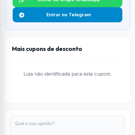
Qual é o desconto máximo?
Não informado ou sem limite.
Entrar no Telegram
Funciona em qualquer produto?
Não necessariamente. Depende de itens participantes
e alguns vendedores ou produtos especificos podem
não aceitar cupons.
Mais cupons de desconto
Loja não identificada para este cupom.