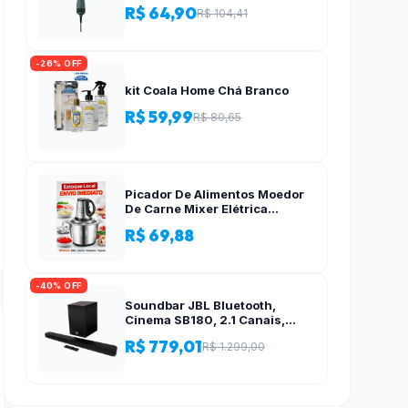
R$ 64,90
R$ 104,41
-26% OFF
kit Coala Home Chá Branco
R$ 59,99
R$ 80,65
Picador De Alimentos Moedor
De Carne Mixer Elétrica
Processador Cozinha Casa
R$ 69,88
Alho – 110v-220v
-40% OFF
Soundbar JBL Bluetooth,
Cinema SB180, 2.1 Canais,
Subwoofer de 6,5″ Sem Fio
R$ 779,01
R$ 1.299,00
110W RMS