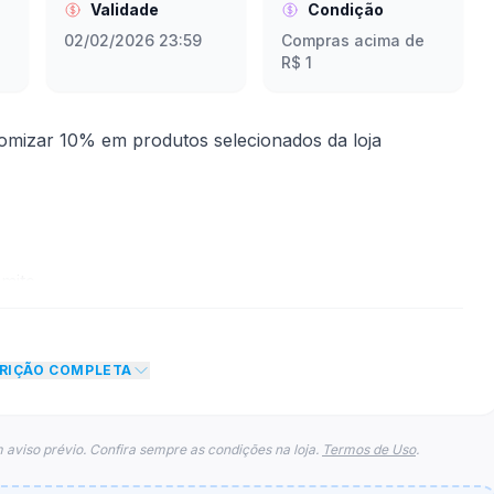
Validade
Condição
02/02/2026 23:59
Compras acima de
R$ 1
omizar 10% em produtos selecionados da loja
mite
to de 10% no total do carrinho, não foram
CRIÇÃO COMPLETA
eto máximo para esse cupom.
 aviso prévio. Confira sempre as condições na loja.
Termos de Uso
.