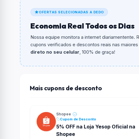
De quanto é o desconto?
OFERTAS SELECIONADAS A DEDO
O cupom dá
10% OFF
em compras.
Economia Real Todos os Dias
Qual é o valor minimo de compra?
O valor minimo de compra é R$ 1,00.
Nossa equipe monitora a internet diariamentente.
cupons verificados e descontos reais nas maiores l
Qual é o desconto máximo?
direto no seu celular
, 100% de graça!
Não informado ou sem limite.
Funciona em qualquer produto?
Não necessariamente. Depende de itens partic
podem não aceitar cupons.
Mais cupons de desconto
Shopee
Cupom de Desconto
5% OFF na Loja Yesop Oficial na
Shopee