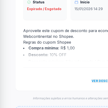
Status
Início
Expirado / Esgotado
15/01/2026 14:29
Aproveite este cupom de desconto para econ
Webcontinental no Shopee.
Regras do cupom Shopee
Compra mínima:
R$ 1,00
Desconto:
10% OFF
Desconto máximo:
Não informado / Sem li
Vencimento:
Válido até 02/02/2026
Na prática, a empresa
Shopee
dará um descon
VER DES
econtradas informações sobre restrição de t
FAQ – Cupom Shopee
Qual é o código de desconto?
Informações sujeitas a erros humanos e alterações sem
O código é
WEBCMADES
.