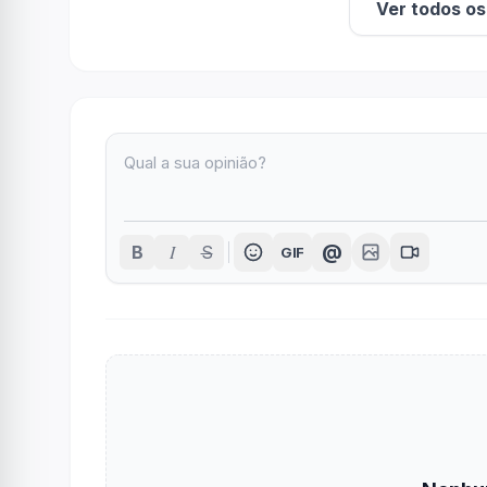
Ver todos o
I
@
B
S
GIF