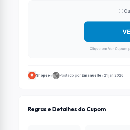
Cu
V
Clique em Ver Cupom par
•
•
Shopee
Postado por
Emanuelle
21 jan 2026
Regras e Detalhes do Cupom