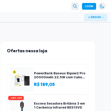
LOGIN
ENVIAR
Ofertas nessa loja
PowerBank Baseus Bipow2 Pro
20000mAh 22.5W com Cabo
Integrado e Display Digital
R$ 189,05
EnerFill FC51
-38% OFF
Escova Secadora Britânia 3 em
1 Cerâmica Infrared BES13VD