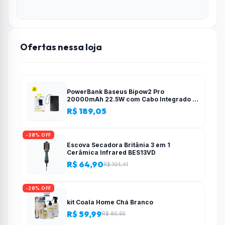
Ofertas nessa loja
PowerBank Baseus Bipow2 Pro
20000mAh 22.5W com Cabo Integrado e
Display Digital EnerFill FC51
R$ 189,05
-38% OFF
Escova Secadora Britânia 3 em 1
Cerâmica Infrared BES13VD
R$ 64,90
R$ 104,41
-26% OFF
kit Coala Home Chá Branco
R$ 59,99
R$ 80,65