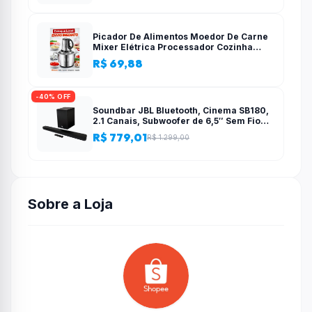
Picador De Alimentos Moedor De Carne
Mixer Elétrica Processador Cozinha
Casa Alho – 110v-220v
R$ 69,88
-40% OFF
Soundbar JBL Bluetooth, Cinema SB180,
2.1 Canais, Subwoofer de 6,5″ Sem Fio
110W RMS
R$ 779,01
R$ 1.299,00
Sobre a Loja