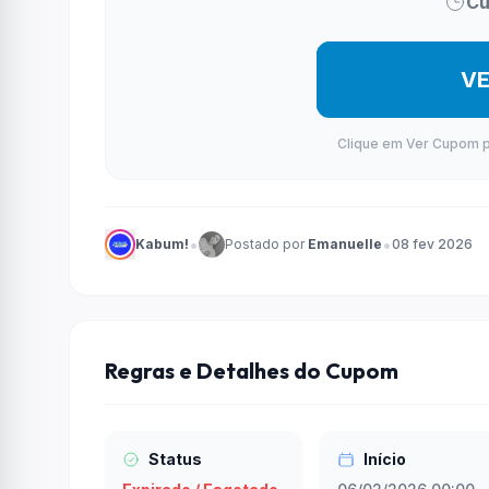
Cu
V
Clique em Ver Cupom par
•
•
Kabum!
Postado por
Emanuelle
08 fev 2026
Regras e Detalhes do Cupom
Status
Início