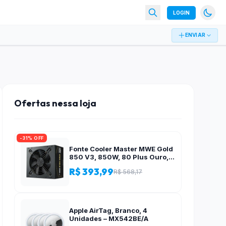
LOGIN
ENVIAR
Ofertas nessa loja
-31% OFF
Fonte Cooler Master MWE Gold
850 V3, 850W, 80 Plus Ouro,
ATX 3.1, PFC Ativo, Preto – MPE-
R$ 393,99
R$ 568,17
8506-ACAG-BBR
Apple AirTag, Branco, 4
Unidades – MX542BE/A