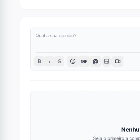
I
@
B
S
GIF
Nenhu
Seja o primeiro a comp