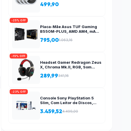
499,90
-25% OFF
Placa-Mãe Asus TUF Gaming
B550M-PLUS, AMD AM4, mATX
, DDR4, M.2, Aura para fita RGB
795,00
1.063,16
– 90MB14A0-C1BAY0
-15% OFF
Headset Gamer Redragon Zeus
X, Chroma Mk.II, RGB, Som
Surround 7.1, Drivers 53mm,
289,99
341,16
USB, Preto e Vermelho – H510-
RGB
-23% OFF
Console Sony PlayStation 5
Slim, Com Leitor de Discos,
SSD 1TB, Controle Sem Fio
3.459,52
4.499,00
DualSense + 2 Jogos –
1000038858