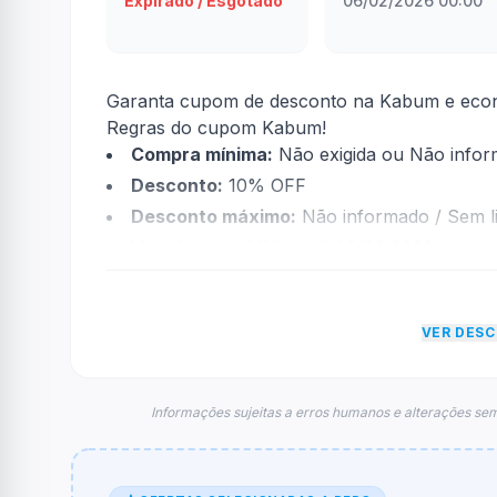
Expirado / Esgotado
06/02/2026 00:00
Garanta cupom de desconto na Kabum e econ
Regras do cupom Kabum!
Compra mínima:
Não exigida ou Não info
Desconto:
10% OFF
Desconto máximo:
Não informado / Sem li
Vencimento:
Válido até 09/02/2026
Na prática, a empresa
Kabum!
dará um descon
econtradas informações sobre restrição de t
VER DES
FAQ – Cupom Kabum!
Qual é o código de desconto?
O código é
BOREAL10
.
Informações sujeitas a erros humanos e alterações sem
De quanto é o desconto?
O cupom dá
10% OFF
em compras.