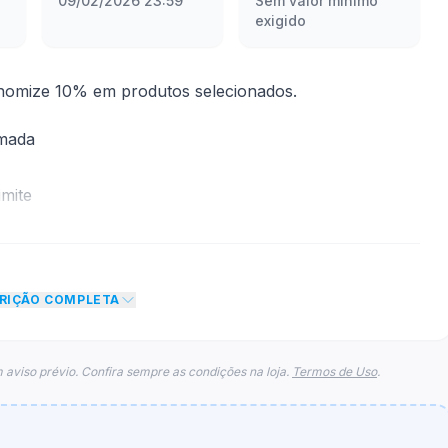
09/02/2026 23:59
Sem valor mínimo
exigido
omize 10% em produtos selecionados.
rmada
mite
to de 10% no total do carrinho, não foram
eto máximo para esse cupom.
CRIÇÃO COMPLETA
 aviso prévio. Confira sempre as condições na loja.
Termos de Uso
.