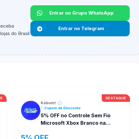
Entrar no Grupo WhatsApp
Não informado.
 Receba
Entrar no Telegram
ojas do Brasil
ipantes e alguns vendedores ou produtos especificos
UE
DESTAQUE
Kabum!
Cupom de Desconto
5% OFF no Controle Sem Fio
Microsoft Xbox Branco na
Kabum!
5% OFF