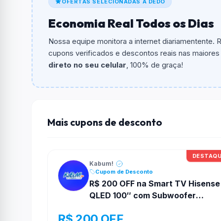
OFERTAS SELECIONADAS A DEDO
Qual é o valor minimo de compra?
Economia Real Todos os Dias
O valor minimo de compra é Não exigido ou 
Nossa equipe monitora a internet diariamentente.
Qual é o desconto máximo?
cupons verificados e descontos reais nas maiores l
Não informado ou sem limite.
direto no seu celular
, 100% de graça!
Funciona em qualquer produto?
Não necessariamente. Depende de itens partic
podem não aceitar cupons.
Mais cupons de desconto
DESTAQ
Kabum!
Cupom de Desconto
R$ 200 OFF na Smart TV Hisense
QLED 100″ com Subwoofer
Embutido na Kabum!
R$ 200 OFF