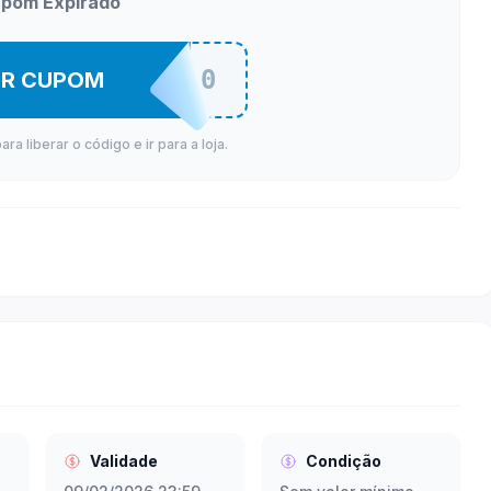
pom Expirado
BOREAL10
ER CUPOM
a liberar o código e ir para a loja.
Validade
Condição