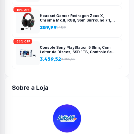
-15% OFF
Headset Gamer Redragon Zeus X,
Chroma Mk.II, RGB, Som Surround 7.1,
Drivers 53mm, USB, Preto e Vermelho –
289,99
341,16
H510-RGB
-23% OFF
Console Sony PlayStation 5 Slim, Com
Leitor de Discos, SSD 1TB, Controle Sem
Fio DualSense + 2 Jogos – 1000038858
3.459,52
4.499,00
Sobre a Loja