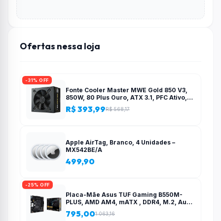
Ofertas nessa loja
-31% OFF
Fonte Cooler Master MWE Gold 850 V3,
850W, 80 Plus Ouro, ATX 3.1, PFC Ativo,
Preto – MPE-8506-ACAG-BBR
R$ 393,99
R$ 568,17
Apple AirTag, Branco, 4 Unidades –
MX542BE/A
499,90
-25% OFF
Placa-Mãe Asus TUF Gaming B550M-
PLUS, AMD AM4, mATX , DDR4, M.2, Aura
para fita RGB – 90MB14A0-C1BAY0
795,00
1.063,16