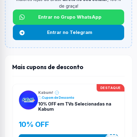
de graça!
Qual é o desconto máximo?
Não informado ou sem limite.
Entrar no Grupo WhatsApp
Funciona em qualquer produto?
Entrar no Telegram
Não necessariamente. Depende de itens participantes
e alguns vendedores ou produtos especificos podem
não aceitar cupons.
Mais cupons de desconto
DESTAQUE
Kabum!
Cupom de Desconto
10% OFF em TVs Selecionadas na
Kabum
10% OFF