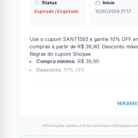
Status
Início
Expirado / Esgotado
12/02/2026 21:17
Use o cupom SANT1593 e ganhe 10% OFF em p
compras a partir de R$ 39,90. Desconto máxi
Regras do cupom Shopee
Compra mínima:
R$ 39,90
Desconto:
10% OFF
Desconto máximo:
Não informado / Sem li
Vencimento:
Válido até 28/02/2026
Na prática, a empresa
Shopee
dará um descon
VER DES
econtradas informações sobre restrição de t
FAQ – Cupom Shopee
Qual é o código de desconto?
Informações sujeitas a erros humanos e alterações sem
O código é
SANT1593
.