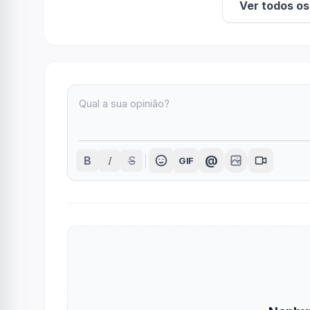
Ver todos o
I
@
B
S
GIF