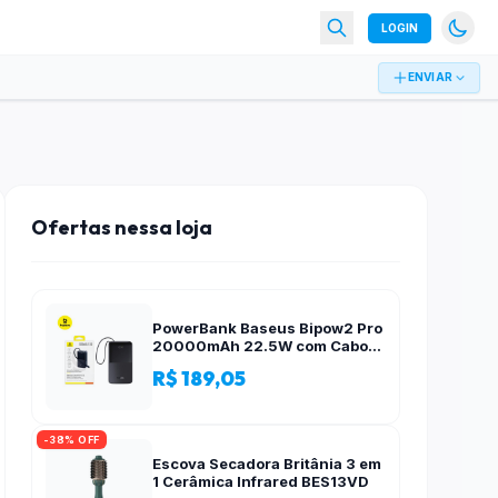
LOGIN
ENVIAR
Ofertas nessa loja
PowerBank Baseus Bipow2 Pro
20000mAh 22.5W com Cabo
Integrado e Display Digital
R$ 189,05
EnerFill FC51
-38% OFF
Escova Secadora Britânia 3 em
1 Cerâmica Infrared BES13VD