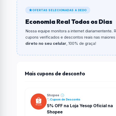
De quanto é o desconto?
OFERTAS SELECIONADAS A DEDO
O cupom dá
10% OFF
em compras.
Economia Real Todos os Dias
Qual é o valor minimo de compra?
O valor minimo de compra é R$ 39,90.
Nossa equipe monitora a internet diariamentente.
cupons verificados e descontos reais nas maiores l
Qual é o desconto máximo?
direto no seu celular
, 100% de graça!
Não informado ou sem limite.
Funciona em qualquer produto?
Não necessariamente. Depende de itens partic
podem não aceitar cupons.
Mais cupons de desconto
Shopee
Cupom de Desconto
5% OFF na Loja Yesop Oficial na
Shopee