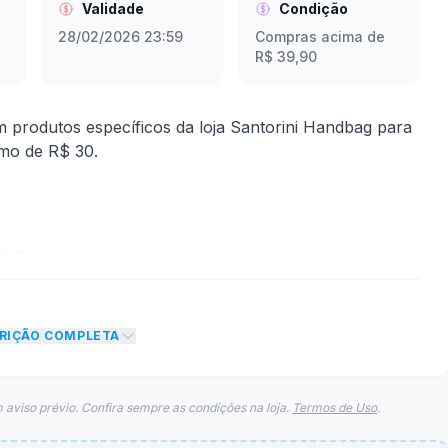
Validade
Condição
28/02/2026 23:59
Compras acima de
R$ 39,90
rodutos específicos da loja Santorini Handbag para
mo de R$ 30.
mite
to de 10% no total do carrinho, não foram
CRIÇÃO COMPLETA
eto máximo para esse cupom.
 aviso prévio. Confira sempre as condições na loja.
Termos de Uso
.