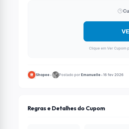
Cu
V
Clique em Ver Cupom par
•
•
Shopee
Postado por
Emanuelle
16 fev 2026
Regras e Detalhes do Cupom